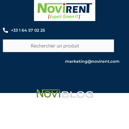
Aller
au
contenu
+33 1 64 57 02 25
marketing@novirent.com