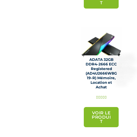
é
T
5
s
u
r
5
ADATA 32GB
DDR4-2666 ECC
Registered
(AD4U2666W8G
19-R) Mémoire,
Location et
Achat
N





o
t
VOIR LE
PRODUI
é
T
5
s