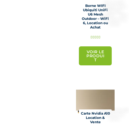
r
Borne WIFI
5
Ubiquiti UniFi
U6 Mesh
Outdoor – WiFi
6, Location ou
Achat
N





o
t
VOIR LE
PRODUI
é
T
5
s
u
r
5
Carte Nvidia A10
Location &
Vente