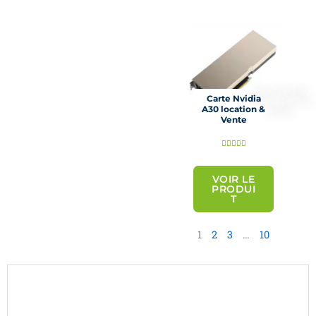
u
r
5
Carte Nvidia
A30 location &
Vente
N





o
t
VOIR LE
PRODUI
é
T
5
s
1
2
3
…
10
u
r
5