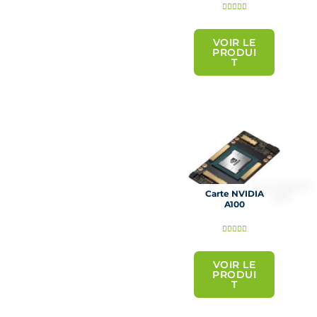
N





o
t
VOIR LE
PRODUI
é
T
5
s
u
r
5
Carte NVIDIA
A100
N





o
t
VOIR LE
PRODUI
é
T
5
s