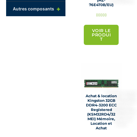
(MZ-
76E4T0B/EU)
+
Autres composants
N





o
t
VOIR LE
PRODUI
é
T
5
s
u
r
5
Achat & location
Kingston 32GB
DDR4-3200 ECC
Registered
(KSM32RD4/32
MEI) Mémoire,
Location et
Achat