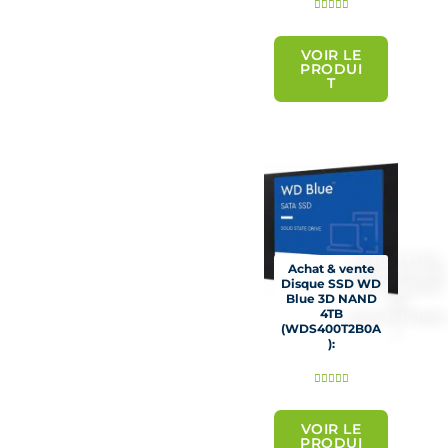
N





o
t
VOIR LE
PRODUI
é
T
5
s
u
r
5
Achat & vente
Disque SSD WD
Blue 3D NAND
4TB
(WDS400T2B0A
):
N





o
t
VOIR LE
PRODUI