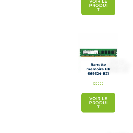
t
VOIR LE
PRODUI
é
T
5
s
u
r
5
Barrette
mémoire HP
669324-B21
N





o
t
VOIR LE
PRODUI
é
T
5
s
u