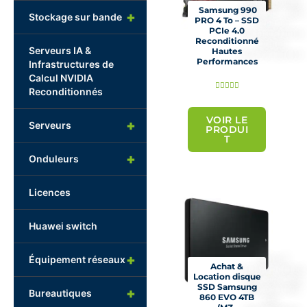
Samsung 990
+
Stockage sur bande
PRO 4 To – SSD
PCIe 4.0
Reconditionné
Serveurs IA &
Hautes
Performances
Infrastructures de
Calcul NVIDIA
N





Reconditionnés
o
t
VOIR LE
+
Serveurs
PRODUI
é
T
5
+
Onduleurs
s
u
Licences
r
5
Huawei switch
+
Équipement réseaux
Achat &
Location disque
SSD Samsung
+
Bureautiques
860 EVO 4TB