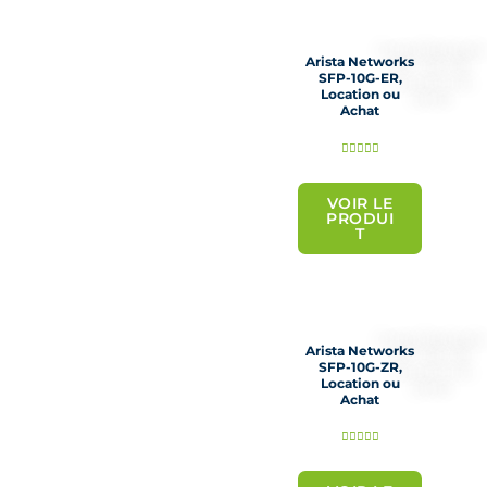
u
r
Arista Networks
5
SFP-10G-ER,
Location ou
Achat
N





o
t
VOIR LE
PRODUI
é
T
5
s
u
r
Arista Networks
5
SFP-10G-ZR,
Location ou
Achat
N





o