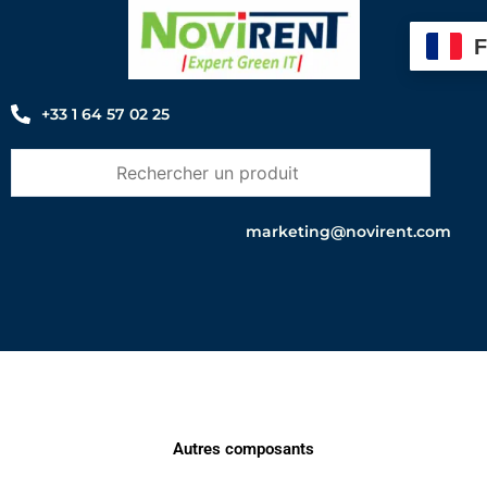
Aller
au
contenu
+33 1 64 57 02 25
marketing@novirent.com
Autres composants