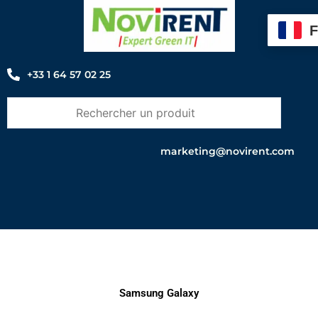
Aller
au
contenu
+33 1 64 57 02 25
marketing@novirent.com
Samsung Galaxy