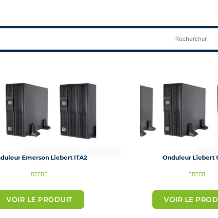
duleur Emerson Liebert ITA2
Onduleur Liebert
N
N










o
o
VOIR LE PRODUIT
VOIR LE PROD
t
t
é
é