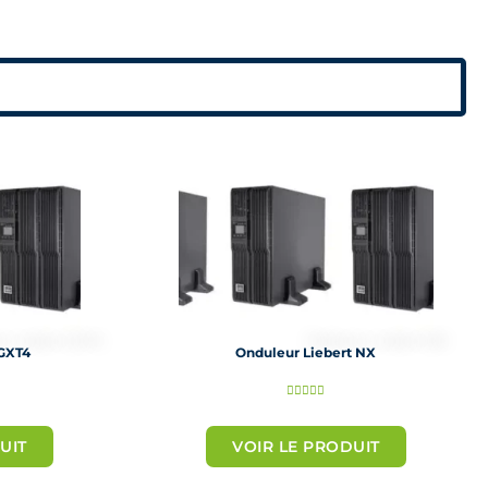
 GXT4
Onduleur Liebert NX
N





o
UIT
VOIR LE PRODUIT
t
é