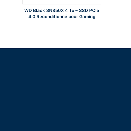
Western D
WD Black SN850X 4 To – SSD PCIe
SSD Entrep
4.0 Reconditionné pour Gaming