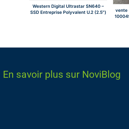
Western Digital Ultrastar SN640 –
– SSD PCIe
vente 
SSD Entreprise Polyvalent U.2 (2.5″)
r Gaming
10004
En savoir plus sur NoviBlog