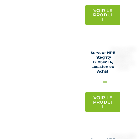
o
t
VOIR LE
PRODUI
é
T
5
s
u
r
Serveur HPE
5
Integrity
BL860c i4,
Location ou
Achat
N





o
t
VOIR LE
PRODUI
é
T
5
s
u
r