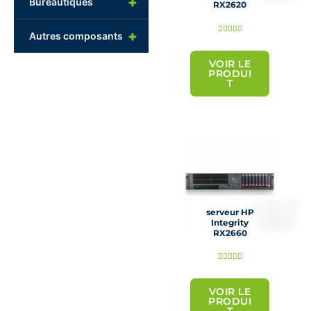
+
Bureautiques
RX2620
N





+
Autres composants
o
t
VOIR LE
PRODUI
é
T
5
s
u
r
5
serveur HP
Integrity
RX2660
N





o
t
VOIR LE
PRODUI
é