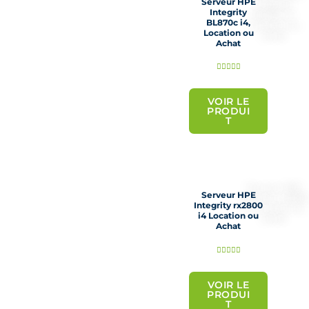
Serveur HPE
5
Integrity
BL870c i4,
Location ou
Achat
N





o
t
VOIR LE
PRODUI
é
T
5
s
u
r
Serveur HPE
5
Integrity rx2800
i4 Location ou
Achat
N





o
t
VOIR LE
PRODUI
é
T