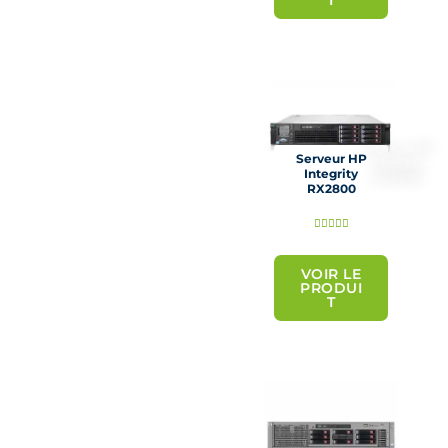
T
5
s
u
r
5
Serveur HP
Integrity
RX2800
N





o
t
VOIR LE
PRODUI
é
T
5
s
u
r
5