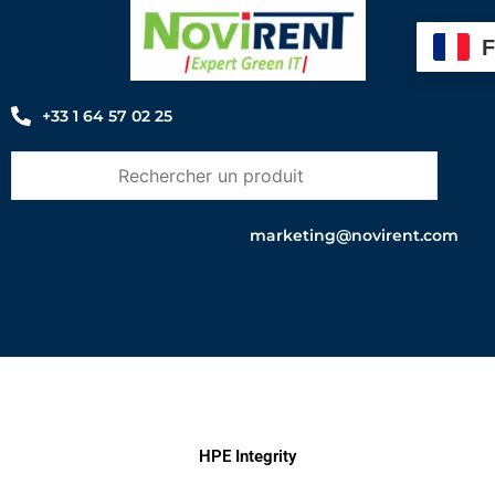
Aller
au
contenu
+33 1 64 57 02 25
marketing@novirent.com
HPE Integrity