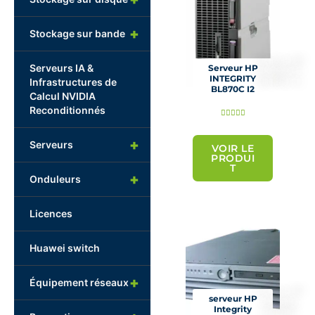
+
Stockage sur bande
Serveurs IA &
Serveur HP
INTEGRITY
Infrastructures de
BL870C I2
Calcul NVIDIA
Reconditionnés
N





o
+
Serveurs
t
VOIR LE
PRODUI
é
T
+
Onduleurs
5
s
Licences
u
r
Huawei switch
5
+
Équipement réseaux
serveur HP
Integrity