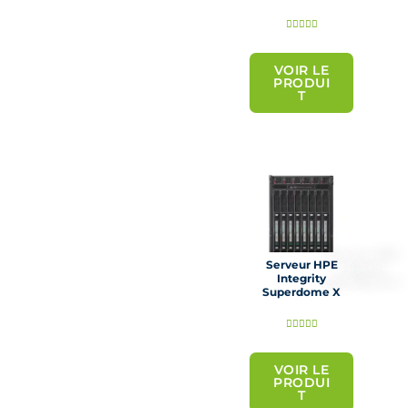
N





o
t
VOIR LE
PRODUI
é
T
5
s
u
r
5
Serveur HPE
Integrity
Superdome X
N





o
t
VOIR LE
PRODUI
é
T