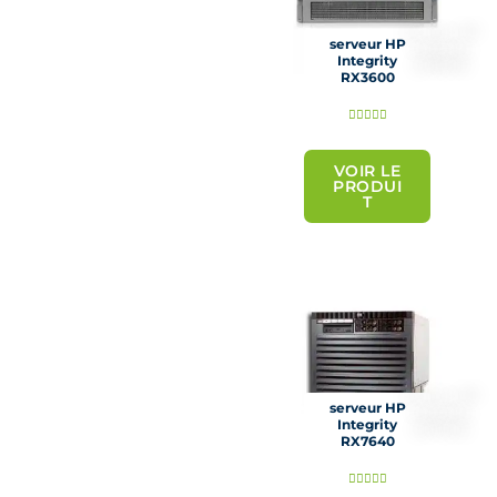
serveur HP
Integrity
RX3600
N





o
t
VOIR LE
PRODUI
é
T
5
s
u
r
5
serveur HP
Integrity
RX7640
N




