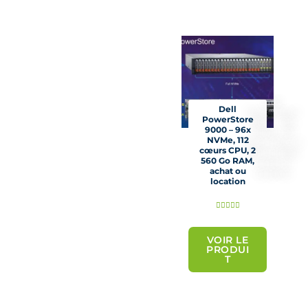
s
u
r
5
Dell
PowerStore
9000 – 96x
NVMe, 112
cœurs CPU, 2
560 Go RAM,
achat ou
location
N





o
t
VOIR LE
PRODUI
é
T
5
s
u