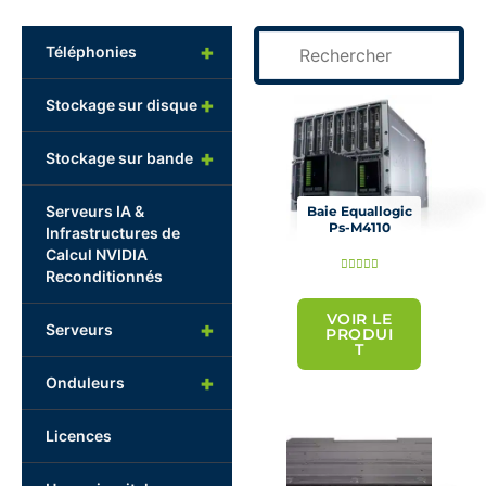
+
Téléphonies
Page
Page
+
Stockage sur disque
+
Stockage sur bande
Serveurs IA &
Baie Equallogic
Ps-M4110
Infrastructures de
Calcul NVIDIA
N





Reconditionnés
o
t
VOIR LE
+
Serveurs
PRODUI
é
T
5
+
Onduleurs
s
u
Licences
r
5