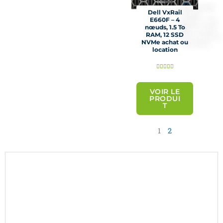
Dell VxRail
E660F – 4
nœuds, 1.5 To
RAM, 12 SSD
NVMe achat ou
location
N





o
t
VOIR LE
PRODUI
é
T
5
s
1
2
u
r
5