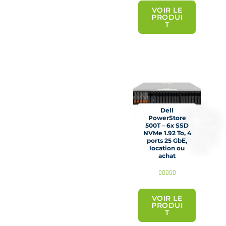
t
VOIR LE
PRODUI
é
T
5
s
u
r
5
Dell
PowerStore
500T – 6x SSD
NVMe 1.92 To, 4
ports 25 GbE,
location ou
achat
N





o
t
VOIR LE
PRODUI
é
T
5