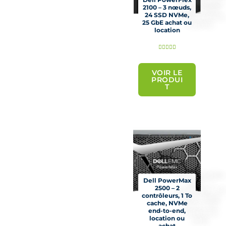
2100 – 3 nœuds,
24 SSD NVMe,
25 GbE achat ou
location
N





o
t
VOIR LE
PRODUI
é
T
5
s
u
r
5
Dell PowerMax
2500 – 2
contrôleurs, 1 To
cache, NVMe
end-to-end,
location ou
achat