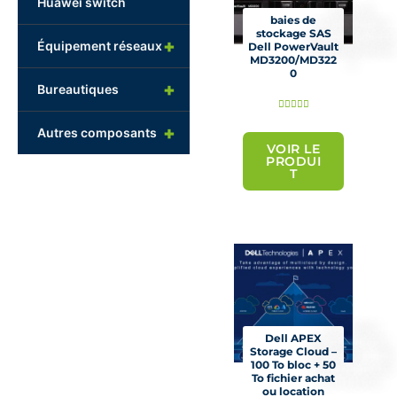
Huawei switch
baies de
stockage SAS
+
Équipement réseaux
Dell PowerVault
MD3200/MD322
0
+
Bureautiques
N





o
+
Autres composants
t
VOIR LE
PRODUI
é
T
5
s
u
r
5
Dell APEX
Storage Cloud –
100 To bloc + 50
To fichier achat
ou location