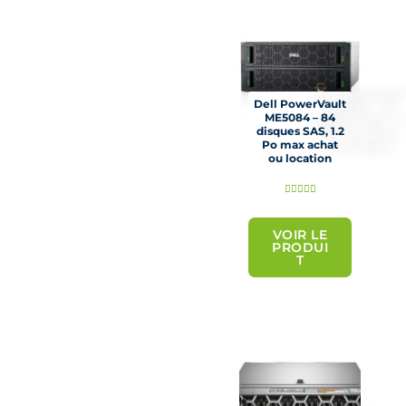
r
5
Dell PowerVault
ME5084 – 84
disques SAS, 1.2
Po max achat
ou location
N





o
t
VOIR LE
PRODUI
é
T
5
s
u
r
5