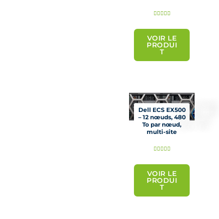
N





o
t
VOIR LE
PRODUI
é
T
5
s
u
r
5
Dell ECS EX500
– 12 nœuds, 480
To par nœud,
multi-site
N





o
t
VOIR LE
PRODUI
é
T
5
s
u