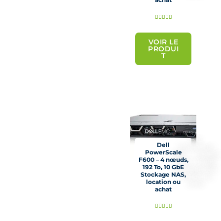
N





o
t
VOIR LE
PRODUI
é
T
5
s
u
r
5
Dell
PowerScale
F600 – 4 nœuds,
192 To, 10 GbE
Stockage NAS,
location ou
achat
N





o