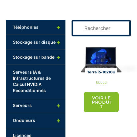
+
Téléphonies
+
Stockage sur disque
+
Stockage sur bande
Serveurs IA &
Terra i5-10210U
Infrastructures de
N





Calcul NVIDIA
o
Reconditionnés
t
VOIR LE
PRODUI
+
é
Serveurs
T
5
+
s
Onduleurs
u
r
Licences