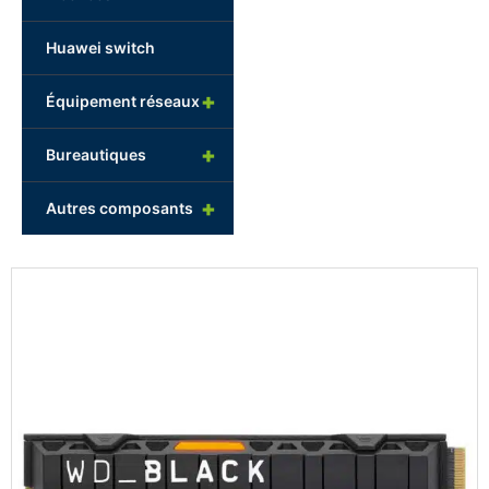
5
Huawei switch
+
Équipement réseaux
+
Bureautiques
+
Autres composants