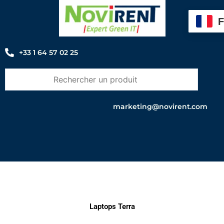
Aller
au
contenu
+33 1 64 57 02 25
marketing@novirent.com
Laptops Terra