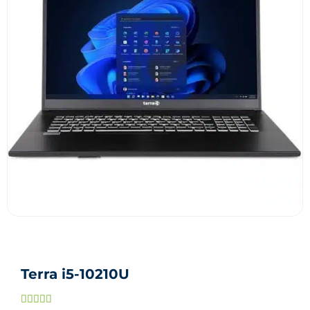
Terra i5-10210U
Noté




