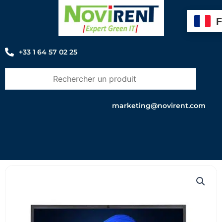
Aller
au
contenu
+33 1 64 57 02 25
marketing@novirent.com