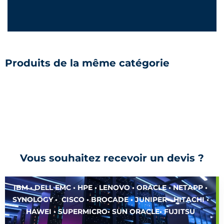
Produits de la même catégorie
Vous souhaitez recevoir un devis ?
IBM • DELL EMC • HPE • LENOVO • ORACLE • NETAPP •
SYNOLOGY • CISCO • BROCADE • JUNIPER• HITACHI •
HAWEI • SUPERMICRO• SUN ORACLE• FUJITSU