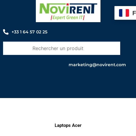
Aller
au
contenu
+33 1 64 57 02 25
marketing@novirent.com
Laptops Acer