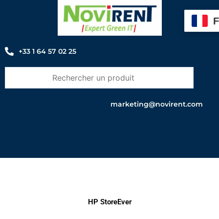
Aller
au
contenu
+33 1 64 57 02 25
marketing@novirent.com
HP StoreEver