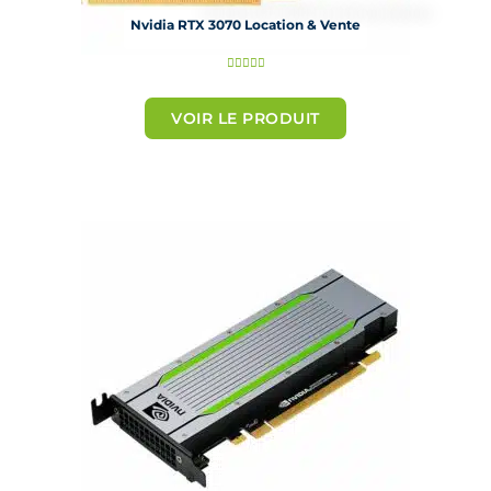
Nvidia RTX 3070 Location & Vente
N





o
t
VOIR LE PRODUIT
é
5
s
u
r
5