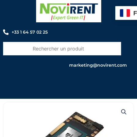
Aller
au
contenu
+33 1 64 57 02 25
marketing@novirent.com