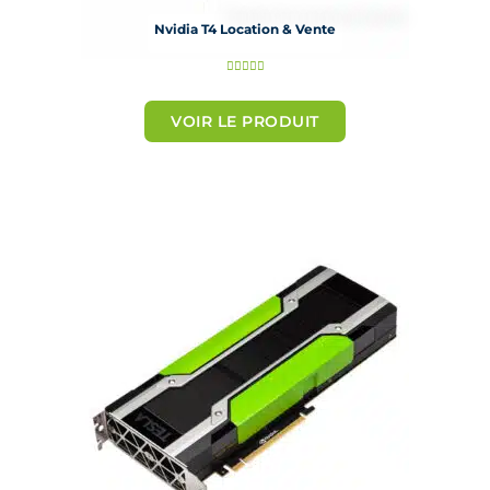
Nvidia T4 Location & Vente
N





o
t
VOIR LE PRODUIT
é
5
s
u
r
5