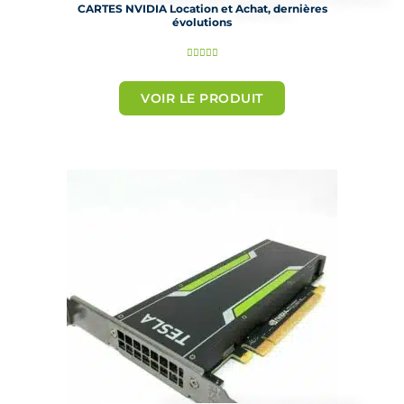
CARTES NVIDIA Location et Achat, dernières
évolutions
N





o
t
VOIR LE PRODUIT
é
5
s
u
r
5