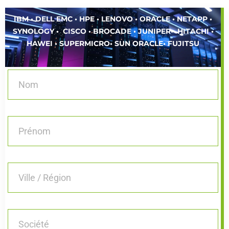
IBM • DELL EMC • HPE • LENOVO • ORACLE • NETAPP •
SYNOLOGY • CISCO • BROCADE • JUNIPER• HITACHI •
HAWEI • SUPERMICRO• SUN ORACLE• FUJITSU