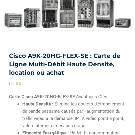
Cisco A9K-20HG-FLEX-SE : Carte de
Ligne Multi-Débit Haute Densité,
location ou achat
Noté





5
Carte Cisco A9K-20HG-FLEX-SE
Avantages Clés
sur
Haute Densité
: Élimine les goulets d’étranglement
5
de bande passante causés par l’augmentation du
trafic vidéo à la demande, IPTV, vidéo point à point,
vidéo Internet et services cloud.
Efficacité Énergétique
: Réduit la consommation