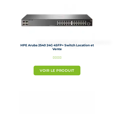
HPE Aruba 2540 24G 4SFP+ Switch Location et
Vente
N





o
t
VOIR LE PRODUIT
é
5
s
u
r
5