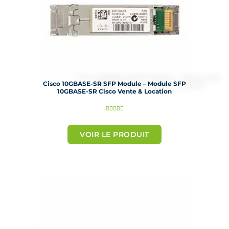
Cisco 10GBASE-SR SFP Module – Module SFP
10GBASE-SR Cisco Vente & Location
N





o
t
VOIR LE PRODUIT
é
5
s
u
r
5