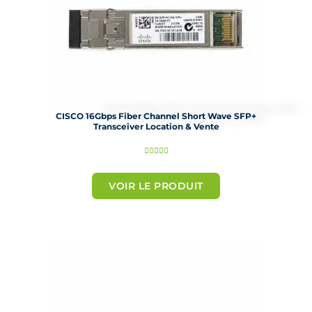
CISCO 16Gbps Fiber Channel Short Wave SFP+
Transceiver Location & Vente
N





o
t
VOIR LE PRODUIT
é
5
s
u
r
5