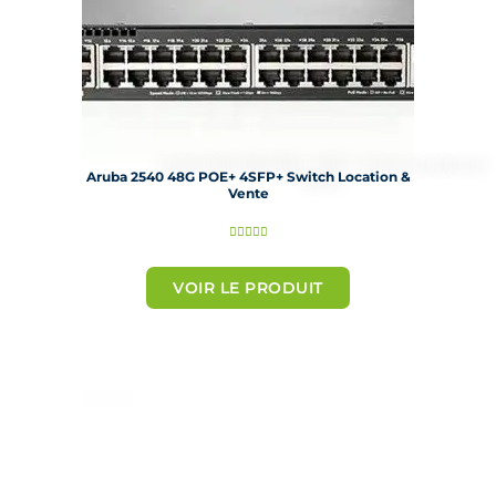
Aruba 2540 48G POE+ 4SFP+ Switch Location &
Vente
N





o
t
VOIR LE PRODUIT
é
5
s
u
r
5