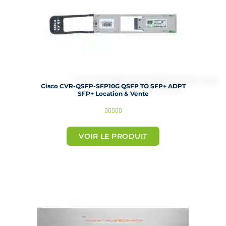
Cisco CVR-QSFP-SFP10G QSFP TO SFP+ ADPT
SFP+ Location & Vente
N





o
t
VOIR LE PRODUIT
é
5
s
u
r
5