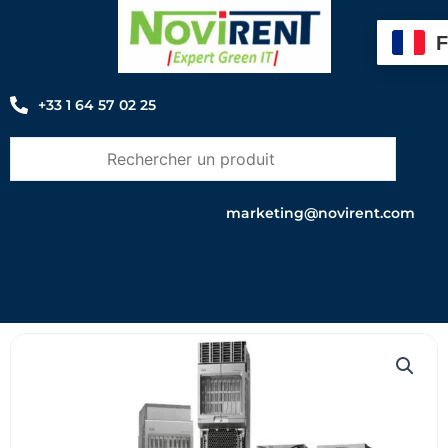
Aller
au
contenu
+33 1 64 57 02 25
marketing@novirent.com