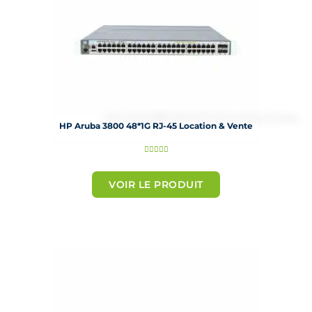
HP Aruba 3800 48*1G RJ-45 Location & Vente
N





o
t
VOIR LE PRODUIT
é
5
s
u
r
5