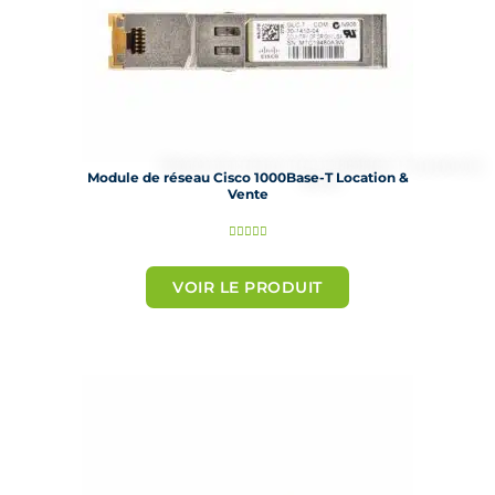
Module de réseau Cisco 1000Base-T Location &
Vente
N





o
t
VOIR LE PRODUIT
é
5
s
u
r
5