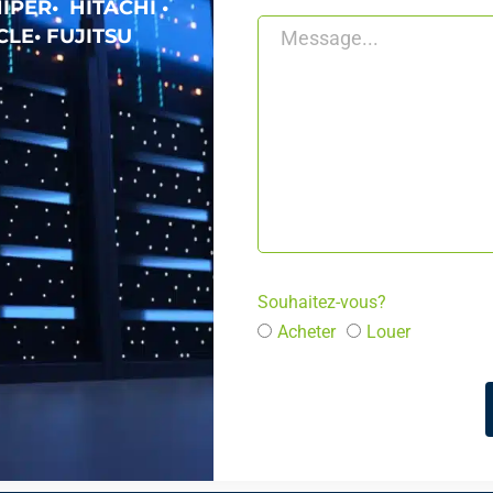
IPER• HITACHI •
LE• FUJITSU
Souhaitez-vous?
Acheter
Louer