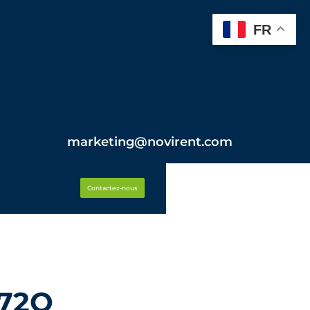
FR
marketing@novirent.com
Contactez-nous
272Q