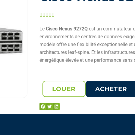
Noté





5
Le
Cisco Nexus 9272Q
est un commutateur de
sur
environnements de centres de données exige
5
modèle offre une flexibilité exceptionnelle et 
architectures leaf-spine. Et les infrastructure
énergétique élevée et une performance sans
LOUER
ACHETER