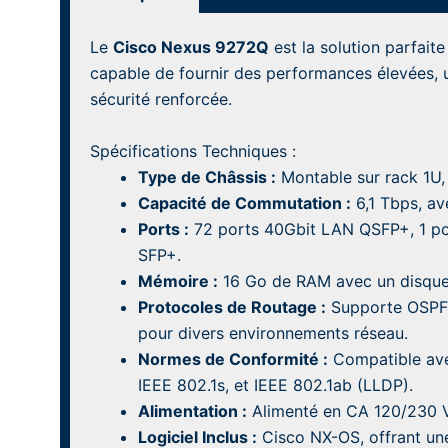
Le
Cisco Nexus 9272Q
est la solution parfait
capable de fournir des performances élevées, u
sécurité renforcée.
Spécifications Techniques :
Type de Châssis :
Montable sur rack 1U, 
Capacité de Commutation :
6,1 Tbps, av
Ports :
72 ports 40Gbit LAN QSFP+, 1 po
SFP+.
Mémoire :
16 Go de RAM avec un disque
Protocoles de Routage :
Supporte OSPF,
pour divers environnements réseau.
Normes de Conformité :
Compatible avec
IEEE 802.1s, et IEEE 802.1ab (LLDP).
Alimentation :
Alimenté en CA 120/230 V
Logiciel Inclus :
Cisco NX-OS, offrant une 