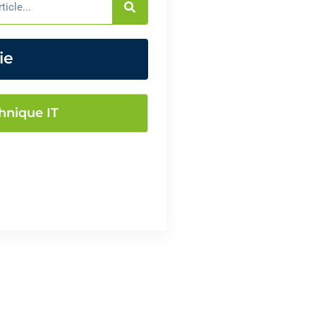
ie
hnique IT