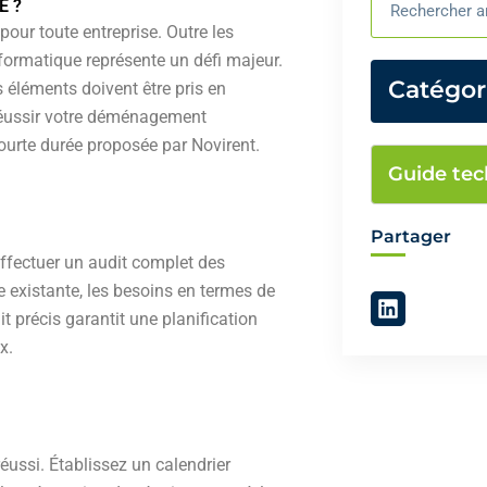
E ?
pour toute entreprise. Outre les
formatique représente un défi majeur.
Catégor
 éléments doivent être pris en
 réussir votre déménagement
courte durée proposée par Novirent.
Guide tec
Partager
ffectuer un audit complet des
e existante, les besoins en termes de
L
t précis garantit une planification
i
n
x.
k
e
d
i
n
éussi. Établissez un calendrier