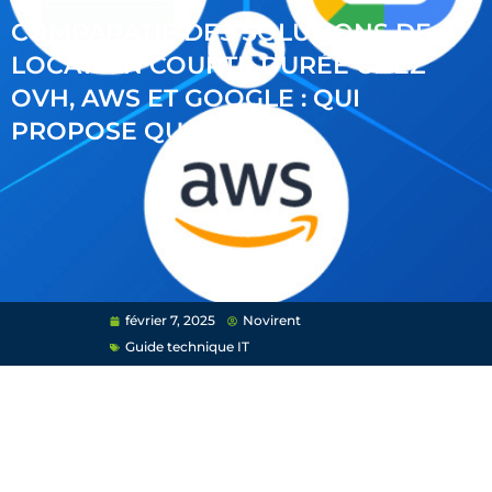
COMPARATIF DES SOLUTIONS DE
LOCATION COURTE DURÉE CHEZ
OVH, AWS ET GOOGLE : QUI
PROPOSE QUOI ?
février 7, 2025
Novirent
Guide technique IT