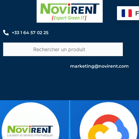
Aller
au
contenu
+33 1 64 57 02 25
marketing@novirent.com