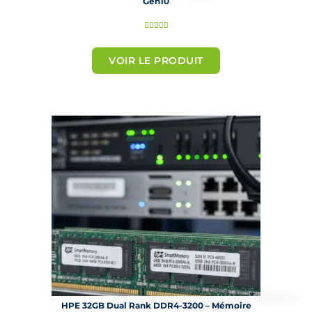
Gen10
N





o
t
VOIR LE PRODUIT
é
5
s
u
r
5
HPE 32GB Dual Rank DDR4-3200 – Mémoire