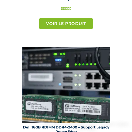
N





o
t
VOIR LE PRODUIT
é
5
s
u
r
5
Dell 16GB RDIMM DDR4-2400 – Support Legacy
PowerEdge