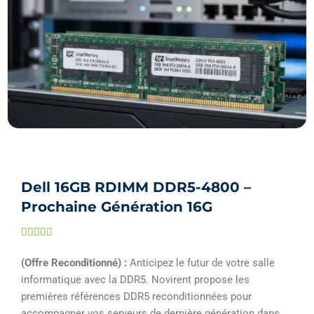
Dell 16GB RDIMM DDR5-4800 –
Prochaine Génération 16G
Noté





5
(Offre Reconditionné) :
Anticipez le futur de votre salle
sur
informatique avec la DDR5. Novirent propose les
5
premières références DDR5 reconditionnées pour
accompagner vos serveurs de dernière génération dans