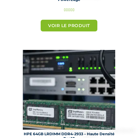
N





o
t
VOIR LE PRODUIT
é
5
s
u
r
5
HPE 64GB LRDIMM DDR4-2933 – Haute Densité