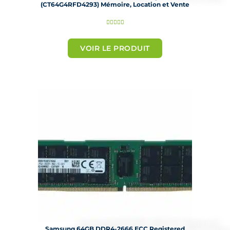
(CT64G4RFD4293) Mémoire, Location et Vente
N





o
t
VOIR LE PRODUIT
é
5
s
u
r
5
Samsung 64GB DDR4-2666 ECC Registered