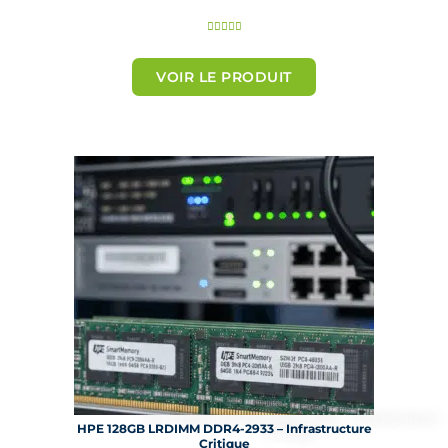
N





o
t
VOIR LE PRODUIT
é
5
s
u
r
5
HPE 128GB LRDIMM DDR4-2933 – Infrastructure
Critique