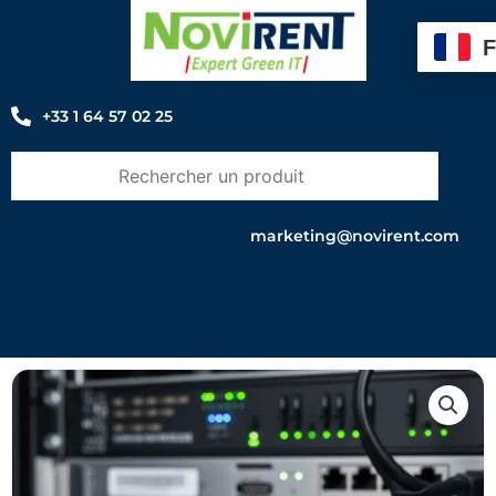
Aller
au
contenu
+33 1 64 57 02 25
marketing@novirent.com