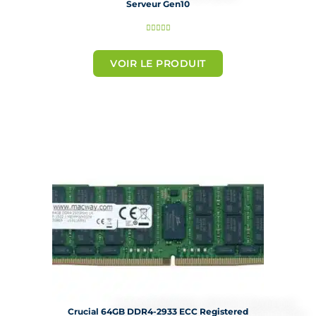
Serveur Gen10
N





o
t
VOIR LE PRODUIT
é
5
s
u
r
5
Crucial 64GB DDR4-2933 ECC Registered