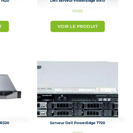
 T420
Dell serveur PowerEdge R910
N





o
T
VOIR LE PRODUIT
t
é
5
s
u
r
5
 R320
Serveur Dell PowerEdge T720
N