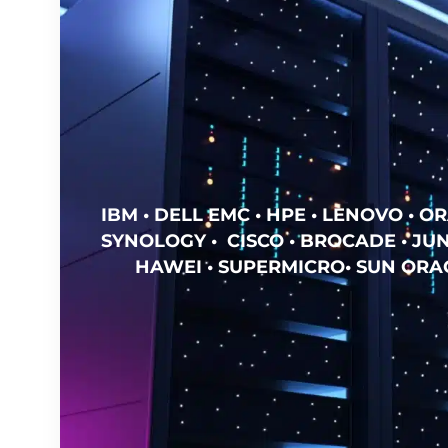
IBM • DELL EMC • HPE • LENOVO • OR
SYNOLOGY • CISCO • BROCADE • JUN
HAWEI • SUPERMICRO• SUN ORAC