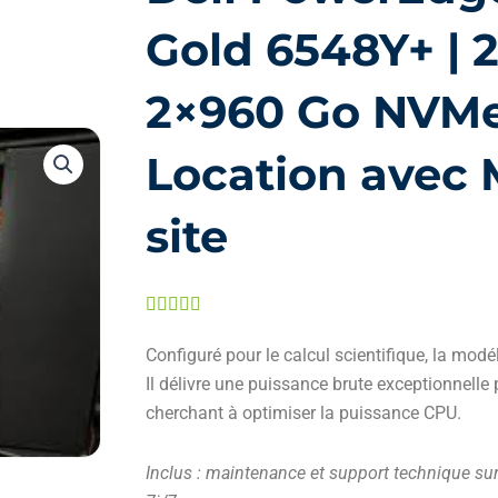
Gold 6548Y+ | 
2×960 Go NVMe
Location avec 
site
Noté





5
Configuré pour le calcul scientifique, la modél
sur
Il délivre une puissance brute exceptionnelle
5
cherchant à optimiser la puissance CPU.
Inclus : maintenance et support technique sur 