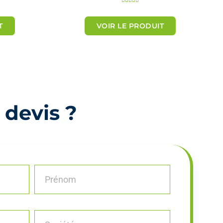





o
T
VOIR LE PRODUIT
t
é
5
s
u
r
5
 devis ?