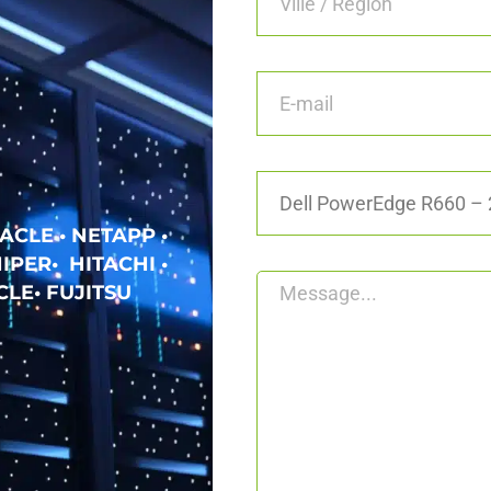
ACLE • NETAPP •
IPER• HITACHI •
LE• FUJITSU