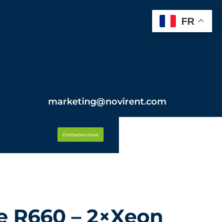
FR
marketing@novirent.com
Contactez-nous
e R660 – 2×Xeon