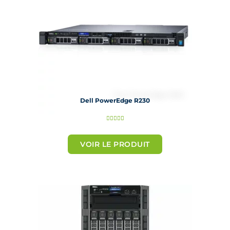
Dell PowerEdge R230
N





o
t
VOIR LE PRODUIT
é
5
s
u
r
5