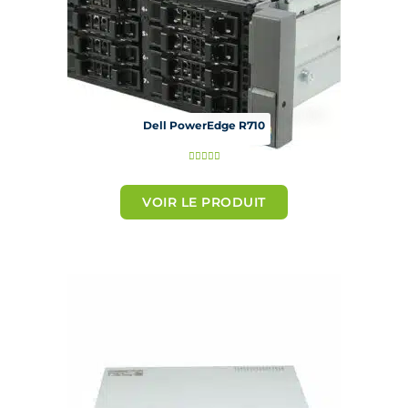
Dell PowerEdge R710
N





o
t
VOIR LE PRODUIT
é
5
s
u
r
5