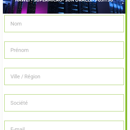
HAWEI • SUPERMICRO• SUN ORACLE• FUJITSU