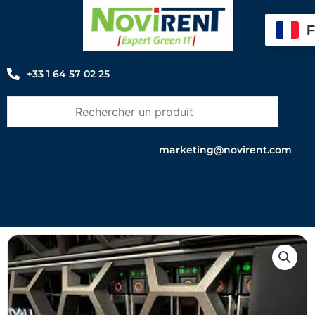
Aller
au
contenu
+33 1 64 57 02 25
marketing@novirent.com