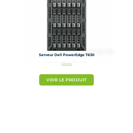
Serveur Dell PowerEdge T630
N





o
t
VOIR LE PRODUIT
é
5
s
u
r
5