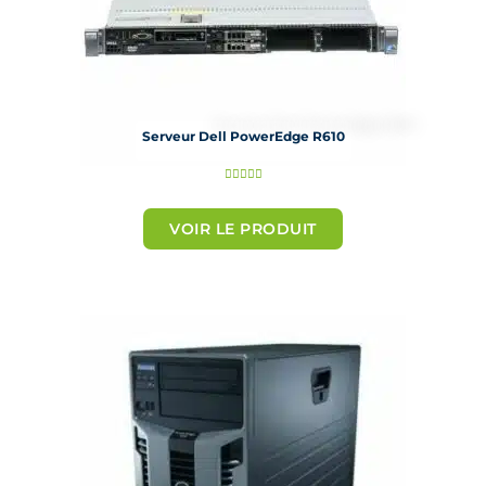
Serveur Dell PowerEdge R610
N





o
t
VOIR LE PRODUIT
é
5
s
u
r
5