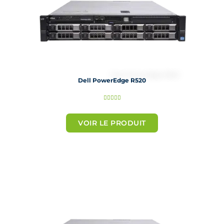
Dell PowerEdge R520
N





o
t
VOIR LE PRODUIT
é
5
s
u
r
5