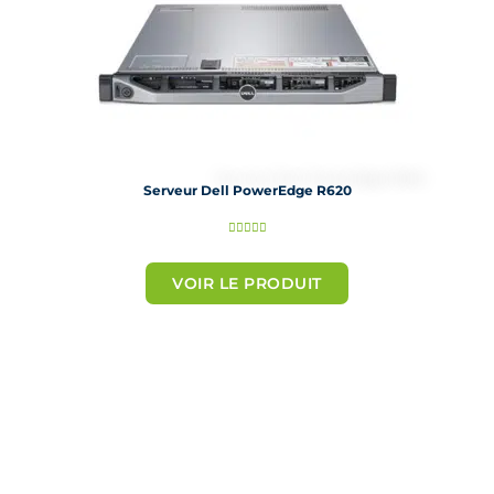
Serveur Dell PowerEdge R620
N





o
t
VOIR LE PRODUIT
é
5
s
u
r
5