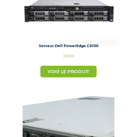
Serveur Dell PowerEdge C6100
N





o
t
VOIR LE PRODUIT
é
5
s
u
r
5