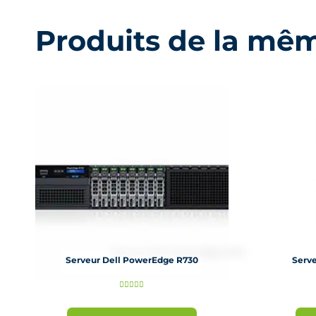
Produits de la mê
Serveur Dell PowerEdge R730
Serv
N





o