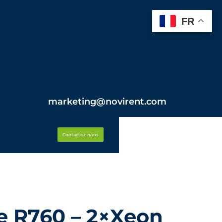
FR
marketing@novirent.com
Contactez-nous
e R760 – 2×Xeon