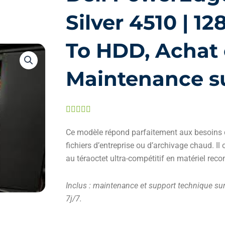
Silver 4510 | 1
To HDD, Achat 
Maintenance su
Noté





5
Ce modèle répond parfaitement aux besoins 
sur
fichiers d’entreprise ou d’archivage chaud. I
5
au téraoctet ultra-compétitif en matériel reco
Inclus : maintenance et support technique sur 
7j/7.