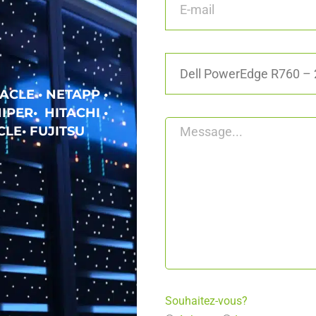
ACLE • NETAPP •
IPER• HITACHI •
LE• FUJITSU
Souhaitez-vous?