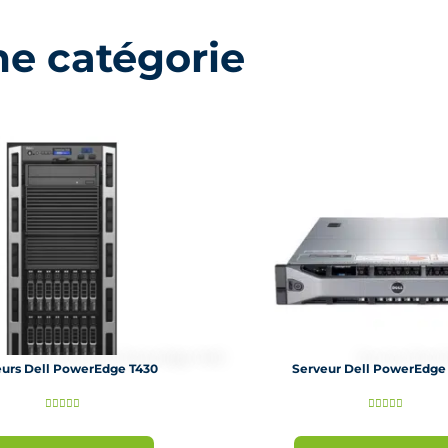
me catégorie
eurs Dell PowerEdge T430
Serveur Dell PowerEdge
N
N










o
o