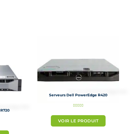
Serveurs Dell PowerEdge R420
N





 R720
o
VOIR LE PRODUIT
t
é