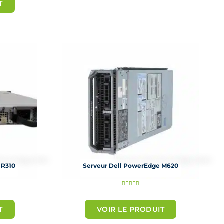
T
5
s
u
r
5
 R310
Serveur Dell PowerEdge M620
N





o
T
VOIR LE PRODUIT
t
é