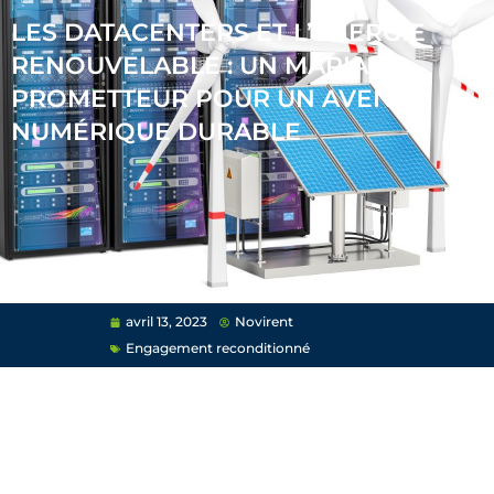
LES DATACENTERS ET L’ÉNERGIE
RENOUVELABLE : UN MARIAGE
PROMETTEUR POUR UN AVENIR
NUMÉRIQUE DURABLE
avril 13, 2023
Novirent
Engagement reconditionné