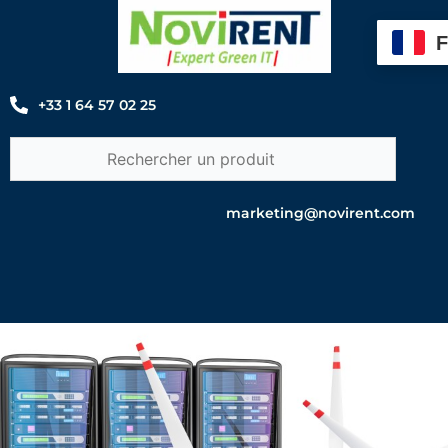
Aller
au
contenu
+33 1 64 57 02 25
marketing@novirent.com