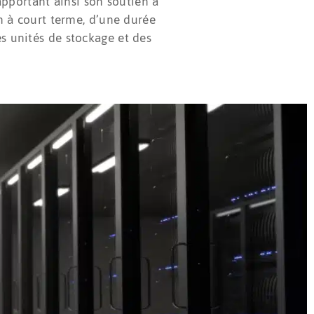
apportant ainsi son soutien à
n à court terme, d’une durée
es unités de stockage et des