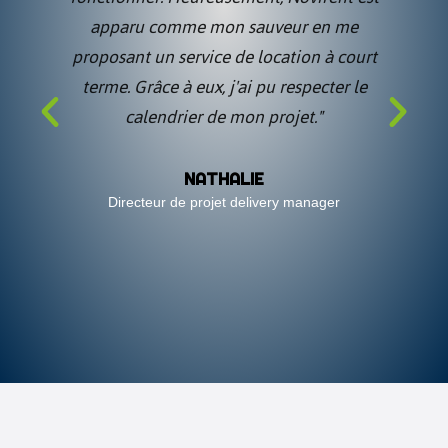
apparu comme mon sauveur en me
urgente
proposant un service de location à court
d'un
terme. Grâce à eux, j'ai pu respecter le
reco
calendrier de mon projet."
collègu
Novirent
été li
NATHALIE
prime, j
Directeur de projet delivery manager