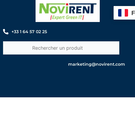
Aller
au
contenu
+33 1 64 57 02 25
marketing@novirent.com