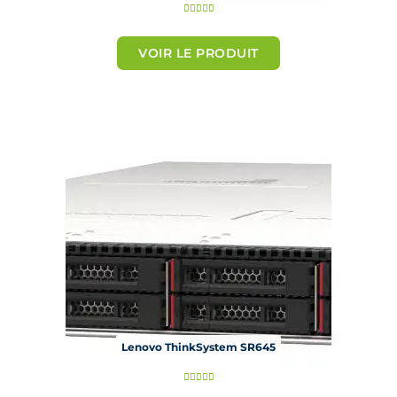
N





o
t
VOIR LE PRODUIT
é
5
s
u
r
5
Lenovo ThinkSystem SR645
N




