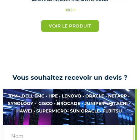
N





o
t
VOIR LE PRODUIT
é
5
s
u
r
5
Vous souhaitez recevoir un devis ?
IBM • DELL EMC • HPE • LENOVO • ORACLE • NETAPP •
SYNOLOGY • CISCO • BROCADE • JUNIPER• HITACHI •
HAWEI • SUPERMICRO• SUN ORACLE• FUJITSU