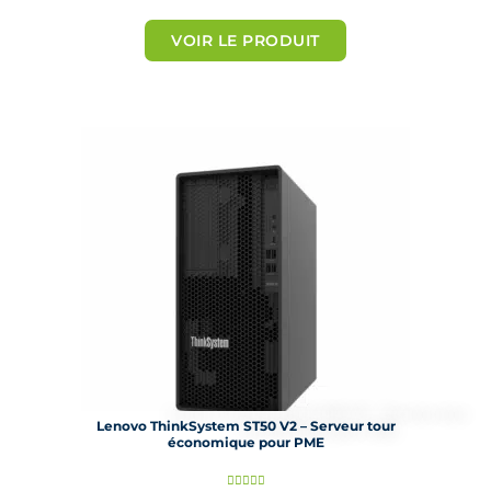
o
t
VOIR LE PRODUIT
é
5
s
u
r
5
Lenovo ThinkSystem ST50 V2 – Serveur tour
économique pour PME
N




