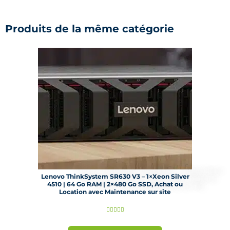
Produits de la même catégorie
Lenovo ThinkSystem SR630 V3 – 1×Xeon Silver
4510 | 64 Go RAM | 2×480 Go SSD, Achat ou
Location avec Maintenance sur site
N





o