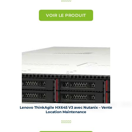





o
t
VOIR LE PRODUIT
é
5
s
u
r
5
Lenovo ThinkAgile HX645 V3 avec Nutanix – Vente
Location Maintenance
N





o