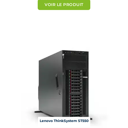
t
VOIR LE PRODUIT
é
5
s
u
r
5
Lenovo ThinkSystem ST550