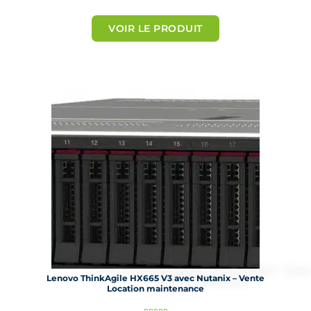
o
t
VOIR LE PRODUIT
é
5
s
u
r
5
Lenovo ThinkAgile HX665 V3 avec Nutanix – Vente
Location maintenance
N