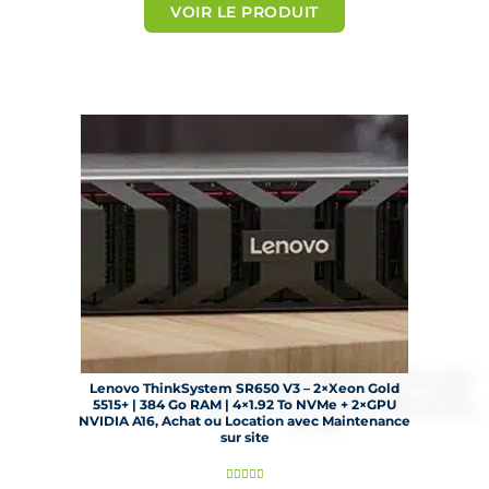
t
VOIR LE PRODUIT
é
5
s
u
r
5
Lenovo ThinkSystem SR650 V3 – 2×Xeon Gold
5515+ | 384 Go RAM | 4×1.92 To NVMe + 2×GPU
NVIDIA A16, Achat ou Location avec Maintenance
sur site
N




