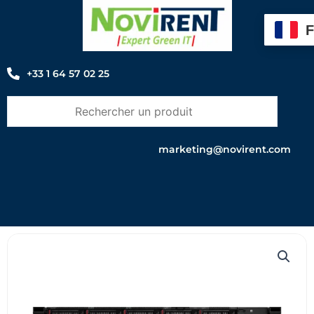
Aller
au
contenu
+33 1 64 57 02 25
marketing@novirent.com