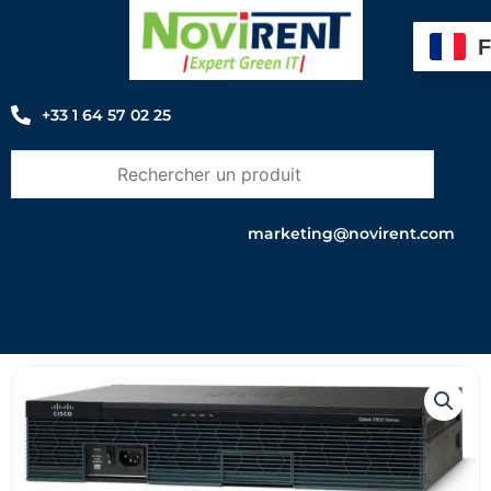
Aller
au
contenu
+33 1 64 57 02 25
marketing@novirent.com