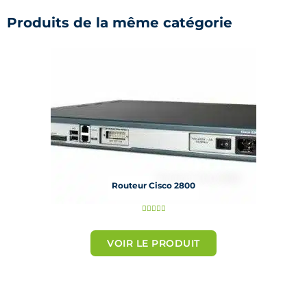
Produits de la même catégorie
Routeur Cisco 2800
N





o
t
VOIR LE PRODUIT
é
5
s
u