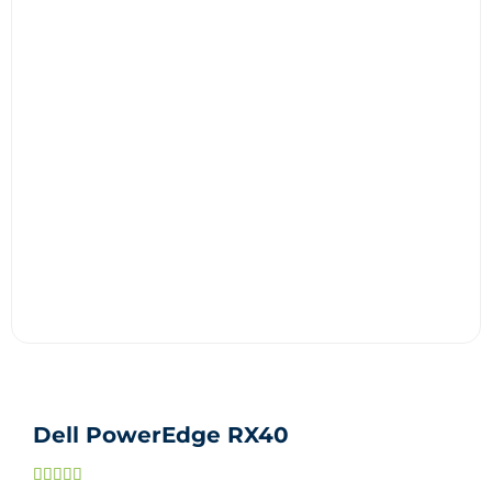
Dell PowerEdge RX40
Noté




