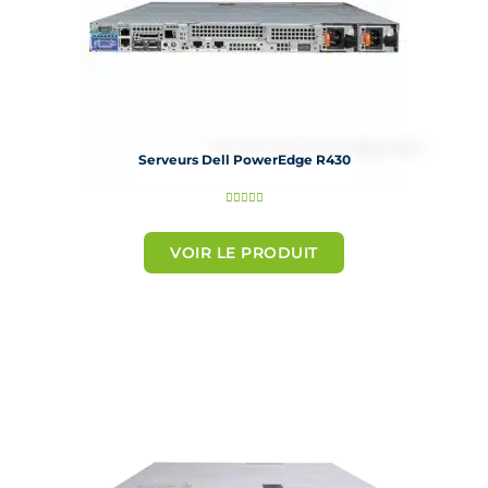
Serveurs Dell PowerEdge R430
N





o
t
VOIR LE PRODUIT
é
5
s
u
r
5