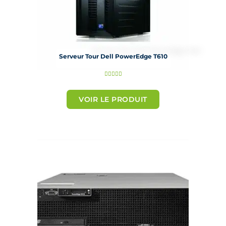
Serveur Tour Dell PowerEdge T610
N





o
t
VOIR LE PRODUIT
é
5
s
u
r
5