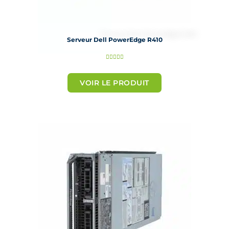
Serveur Dell PowerEdge R410
N





o
t
VOIR LE PRODUIT
é
5
s
u
r
5