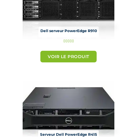
Dell serveur PowerEdge R910
N





o
t
VOIR LE PRODUIT
é
5
s
u
r
5
Serveur Dell PowerEdge R415