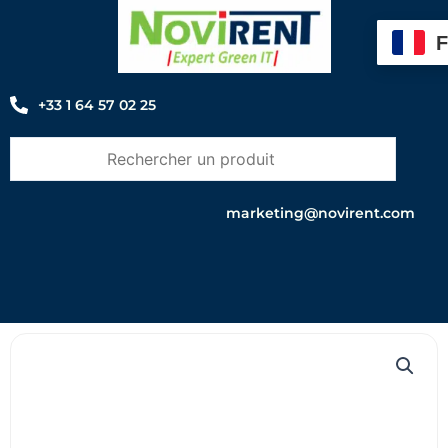
Aller
au
contenu
+33 1 64 57 02 25
marketing@novirent.com