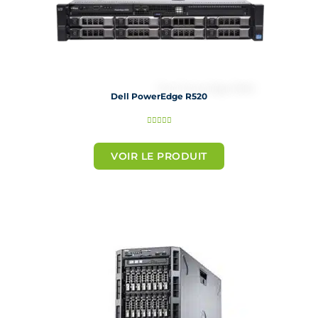
Dell PowerEdge R520
N





o
t
VOIR LE PRODUIT
é
5
s
u
r
5