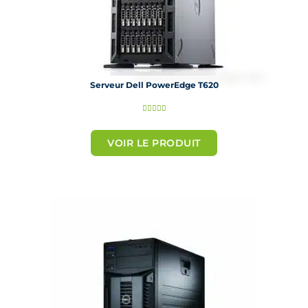
Serveur Dell PowerEdge T620
N





o
t
VOIR LE PRODUIT
é
5
s
u
r
5