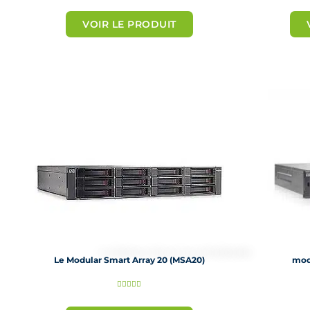
o
VOIR LE PRODUIT
t
é
5
s
u
r
5
Le Modular Smart Array 20 (MSA20)
mod
N





o