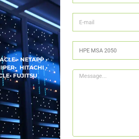
ACLE • NETAPP •
IPER• HITACHI •
LE• FUJITSU