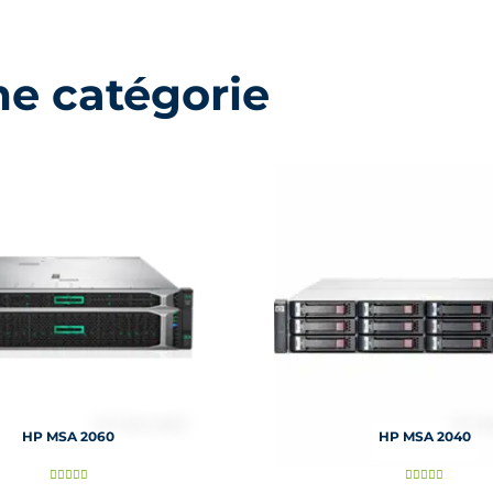
me catégorie
HP MSA 2060
HP MSA 2040
N
N









