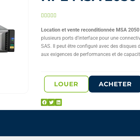
Noté





5
Location et vente reconditionnée MSA 2050
sur
plusieurs ports d’interface pour une connectiv
5
SAS. Il peut être configuré avec des disques
aux exigences de performances et de capacit
LOUER
ACHETER