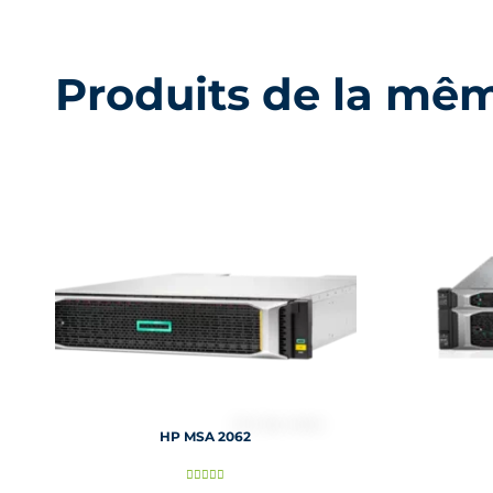
Produits de la mê
HP MSA 2062
N




