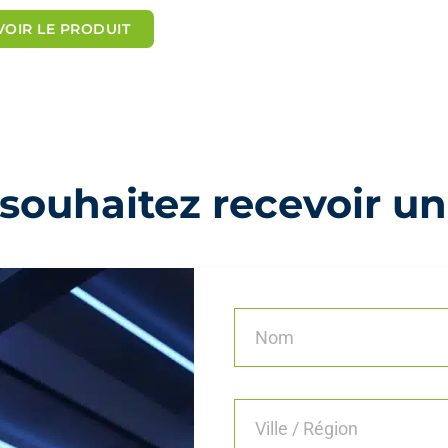
o
VOIR LE PRODUIT
t
é
5
s
u
r
5
souhaitez recevoir un