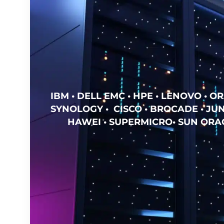
IBM • DELL EMC • HPE • LENOVO • OR
SYNOLOGY • CISCO • BROCADE • JUN
HAWEI • SUPERMICRO• SUN ORAC