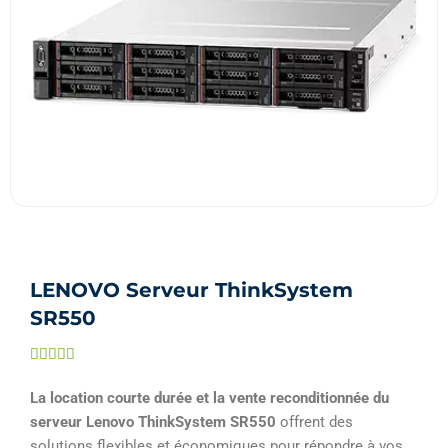
LENOVO Serveur ThinkSystem
SR550
Noté





5
La location courte durée et la vente reconditionnée du
sur
serveur Lenovo ThinkSystem SR550
offrent des
5
solutions flexibles et économiques pour répondre à vos