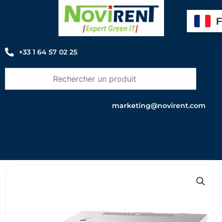
Aller
au
contenu
+33 1 64 57 02 25
marketing@novirent.com