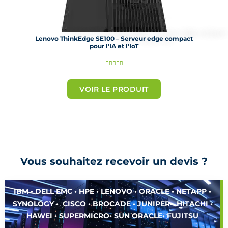
Lenovo ThinkEdge SE100 – Serveur edge compact
pour l’IA et l’IoT
N





o
t
VOIR LE PRODUIT
é
5
s
u
r
Vous souhaitez recevoir un devis ?
5
IBM • DELL EMC • HPE • LENOVO • ORACLE • NETAPP •
SYNOLOGY • CISCO • BROCADE • JUNIPER• HITACHI •
HAWEI • SUPERMICRO• SUN ORACLE• FUJITSU