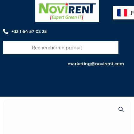
Aller
au
contenu
+33 1 64 57 02 25
marketing@novirent.com