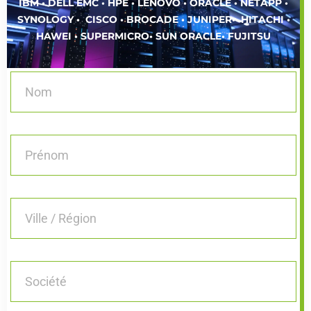
IBM • DELL EMC • HPE • LENOVO • ORACLE • NETAPP •
SYNOLOGY • CISCO • BROCADE • JUNIPER• HITACHI •
HAWEI • SUPERMICRO• SUN ORACLE• FUJITSU