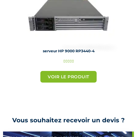
serveur HP 9000 RP3440-4
N





o
t
VOIR LE PRODUIT
é
5
s
u
r
Vous souhaitez recevoir un devis ?
5