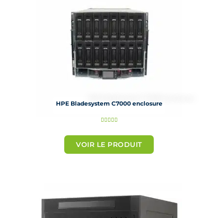
5
HPE Bladesystem C7000 enclosure
N





o
t
VOIR LE PRODUIT
é
5
s
u
r
5