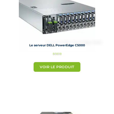
Le serveur DELL PowerEdge C5000
N





o
t
VOIR LE PRODUIT
é
5
s
u
r
5