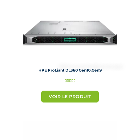
5
HPE ProLiant DL360 Gen10,Gen9
N





o
t
VOIR LE PRODUIT
é
5
s
u
r