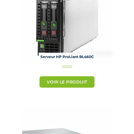
Serveur HP ProLiant BL460C
N





o
t
VOIR LE PRODUIT
é
5
s
u
r
5