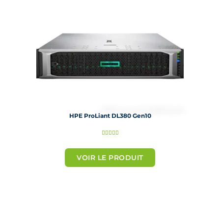
r
5
HPE ProLiant DL380 Gen10
N





o
t
VOIR LE PRODUIT
é
5
s
u
r