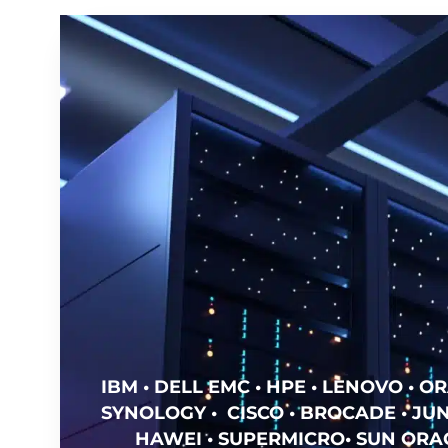
IBM • DELL EMC • HPE • LENOVO • OR
SYNOLOGY • CISCO • BROCADE • JUN
HAWEI • SUPERMICRO• SUN ORAC