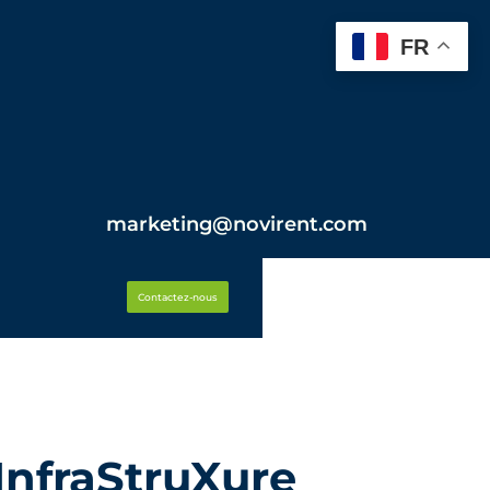
FR
marketing@novirent.com
Contactez-nous
nfraStruXure