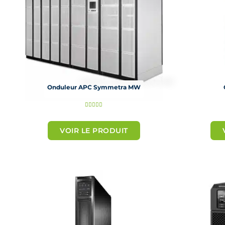
Onduleur APC Symmetra MW
N





o
VOIR LE PRODUIT
t
é
5
s
u
r
5