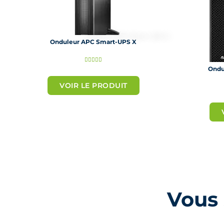
Onduleur APC Smart-UPS X
N





Ondu
o
VOIR LE PRODUIT
t
é
5
s
u
r
5
Vous 