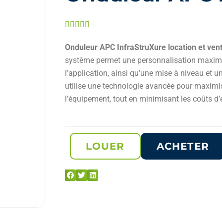
Noté





5
Onduleur APC InfraStruXure location et ven
sur
système permet une personnalisation maxima
5
l’application, ainsi qu’une mise à niveau et u
utilise une technologie avancée pour maximiser
l’équipement, tout en minimisant les coûts d’
LOUER
ACHETER