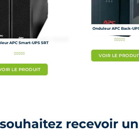
Onduleur APC Back-UP
N





leur APC Smart-UPS SRT
o
N





VOIR LE PRODUI
t
o
é
VOIR LE PRODUIT
t
5
é
s
5
u
s
r
u
5
r
5
souhaitez recevoir un