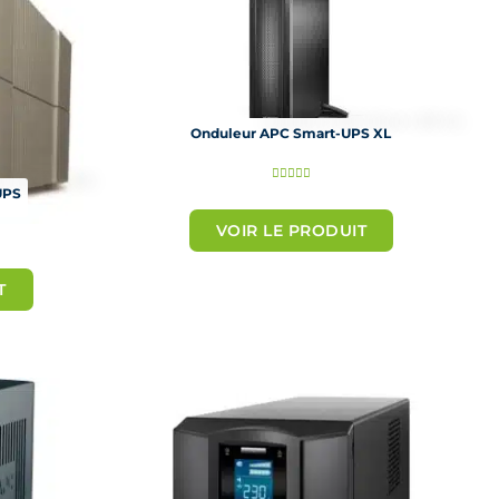
Onduleur APC Smart-UPS XL
N





UPS
o
VOIR LE PRODUIT
t
é
T
5
s
u
r
5