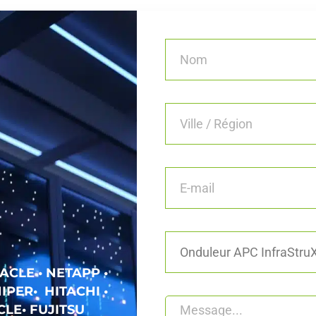
ACLE • NETAPP •
IPER• HITACHI •
LE• FUJITSU