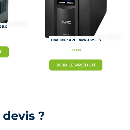
S BX
Onduleur APC Back-UPS ES
N





T
o
VOIR LE PRODUIT
t
é
5
s
u
r
5
 devis ?