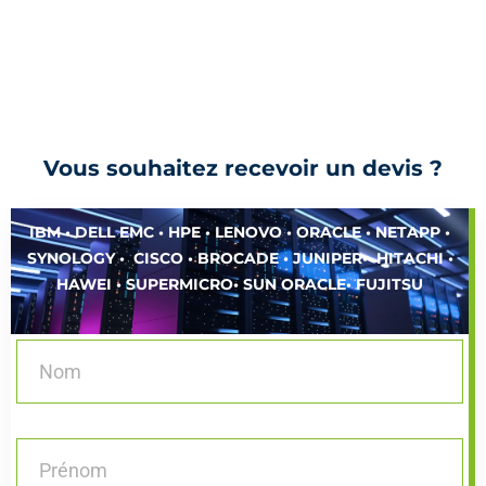
r
5
Vous souhaitez recevoir un devis ?
IBM • DELL EMC • HPE • LENOVO • ORACLE • NETAPP •
SYNOLOGY • CISCO • BROCADE • JUNIPER• HITACHI •
HAWEI • SUPERMICRO• SUN ORACLE• FUJITSU