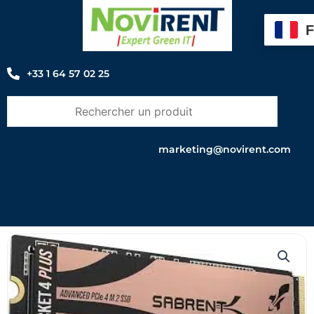
Aller
au
contenu
+33 1 64 57 02 25
marketing@novirent.com