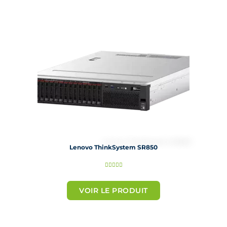
u
r
5
Lenovo ThinkSystem SR850
N





o
t
VOIR LE PRODUIT
é
5
s