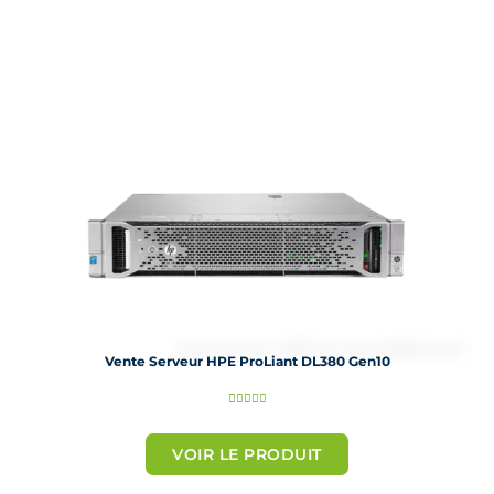
s
u
r
5
Vente Serveur HPE ProLiant DL380 Gen10
N





o
t
VOIR LE PRODUIT
é