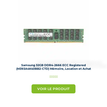
r
5
Samsung 32GB DDR4-2666 ECC Registered
(M393A4K40BB2-CTD) Mémoire, Location et Achat
N





o
t
VOIR LE PRODUIT
é
5
s