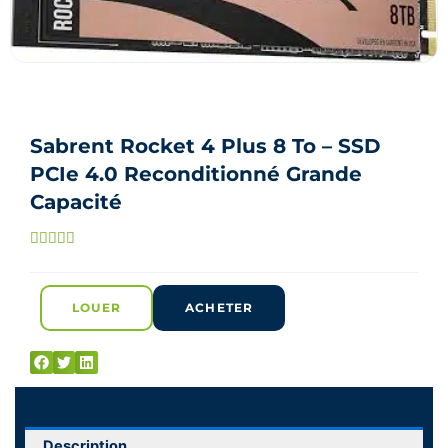
Sabrent Rocket 4 Plus 8 To – SSD
PCIe 4.0 Reconditionné Grande
Capacité
Noté





5
sur
LOUER
ACHETER
5
Description