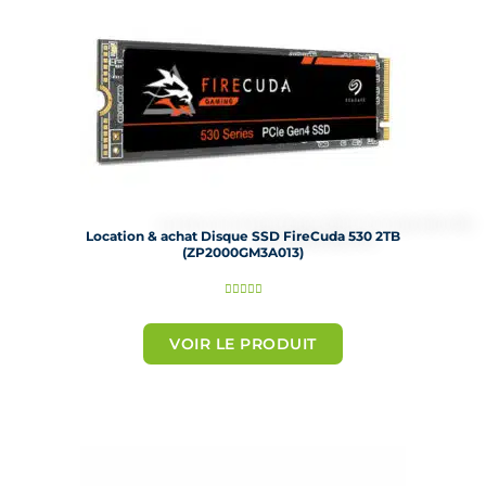
Location & achat Disque SSD FireCuda 530 2TB
(ZP2000GM3A013)
N





o
t
VOIR LE PRODUIT
é
5
s
u
r