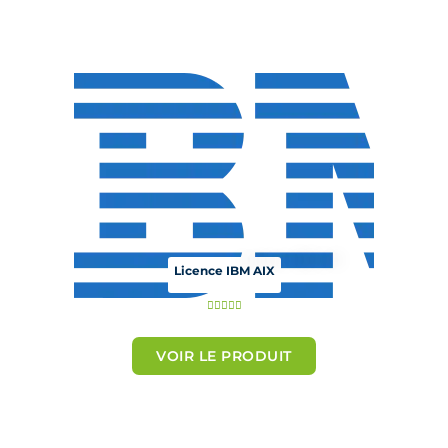
5
s
u
r
5
Licence IBM AIX
N





o
t
VOIR LE PRODUIT
é
5
s
u