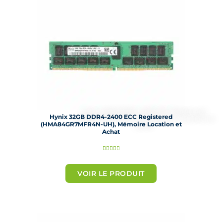
5
Hynix 32GB DDR4-2400 ECC Registered
(HMA84GR7MFR4N-UH), Mémoire Location et
Achat
N





o
t
VOIR LE PRODUIT
é
5
s
u