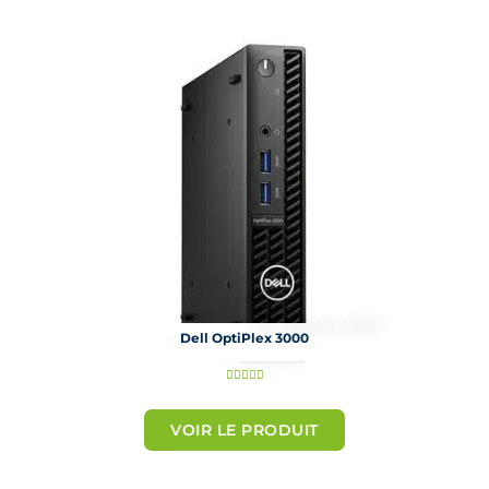
u
r
5
Dell OptiPlex 3000
N





o
t
VOIR LE PRODUIT
é
5