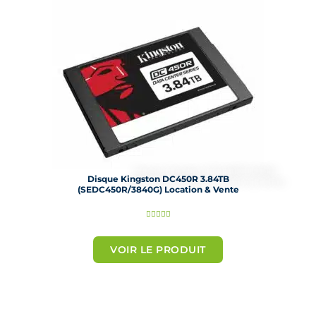
r
5
Disque Kingston DC450R 3.84TB
(SEDC450R/3840G) Location & Vente
N





o
t
VOIR LE PRODUIT
é
5
s
u