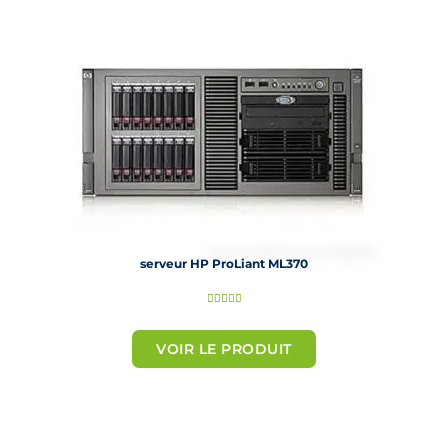
u
r
5
serveur HP ProLiant ML370
N





o
t
VOIR LE PRODUIT
é
5
s
u