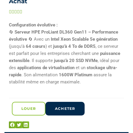
Achat
Noté





5
Configuration évolutive :
sur
🔄
Serveur HPE ProLiant DL360 Gen11 – Performance
5
évolutive
🔄 Avec un
Intel Xeon Scalable 5e génération
(jusqu’à
64 cœurs
) et
jusqu’à 4 To de DDR5
, ce serveur
est parfait pour les entreprises cherchant une
puissance
extensible
. Il supporte
jusqu’à 20 SSD NVMe
, idéal pour
des
applications de virtualisation
et un
stockage ultra-
rapide
. Son alimentation
1600W Platinum
assure la
stabilité même en charge maximale.
LOUER
ACHETER