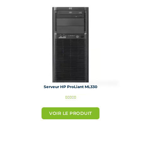
u
r
5
Serveur HP ProLiant ML330
N





o
t
VOIR LE PRODUIT
é
5
s