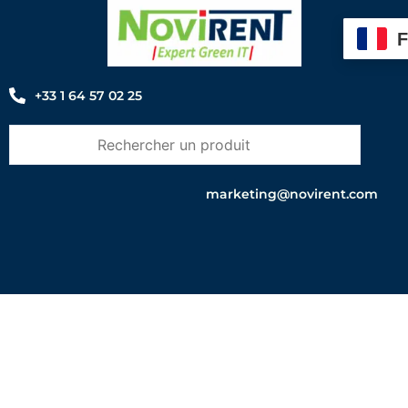
Aller
au
contenu
+33 1 64 57 02 25
marketing@novirent.com