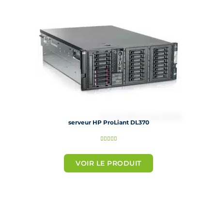
r
5
serveur HP ProLiant DL370
N





o
t
VOIR LE PRODUIT
é
5
s
u