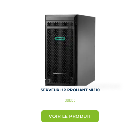
s
u
r
5
SERVEUR HP PROLIANT ML110
N





o
t
VOIR LE PRODUIT
é
5
s