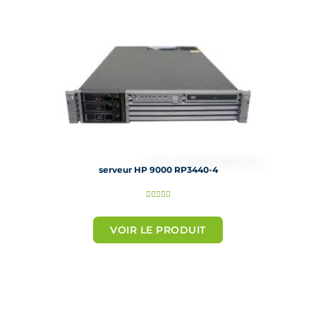
r
5
serveur HP 9000 RP3440-4
N





o
t
VOIR LE PRODUIT
é
5
s
u
r