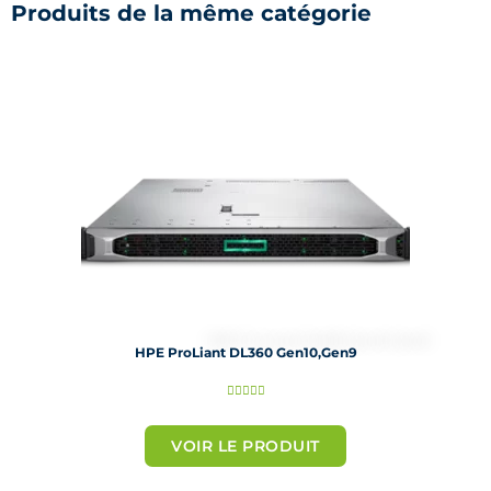
Produits de la même catégorie
HPE ProLiant DL360 Gen10,Gen9
N





o
t
VOIR LE PRODUIT
é