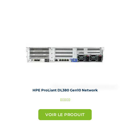
5
s
u
r
5
HPE ProLiant DL380 Gen10 Network
N





o
t
VOIR LE PRODUIT
é
5