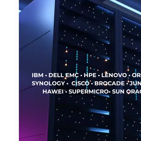
IBM • DELL EMC • HPE • LENOVO • OR
SYNOLOGY • CISCO • BROCADE • JUN
HAWEI • SUPERMICRO• SUN ORAC