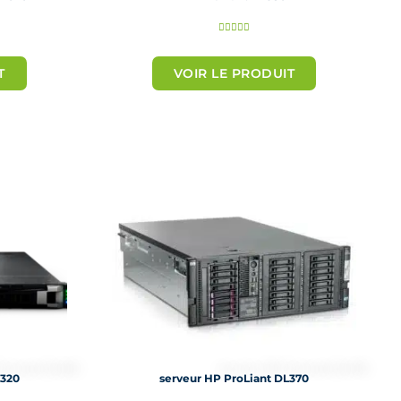
N





o
T
VOIR LE PRODUIT
t
é
5
s
u
r
5
L320
serveur HP ProLiant DL370