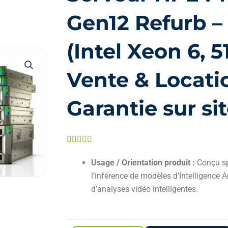
Gen12 Refurb –
(Intel Xeon 6, 
Vente & Locati
Garantie sur sit
Noté





5
Usage / Orientation produit :
Conçu sp
sur
l’inférence de modèles d’Intelligence Art
5
d’analyses vidéo intelligentes.