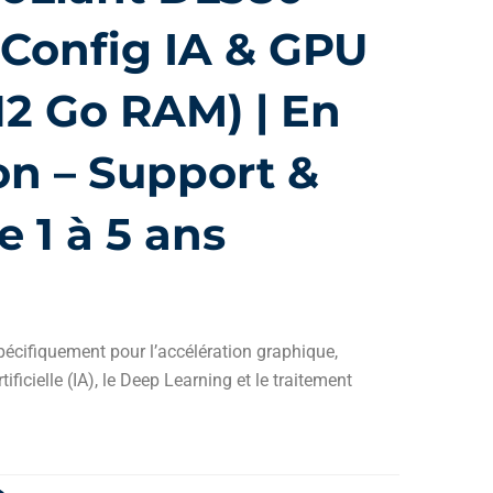
 Config IA & GPU
512 Go RAM) | En
on – Support &
e 1 à 5 ans
écifiquement pour l’accélération graphique,
ificielle (IA), le Deep Learning et le traitement