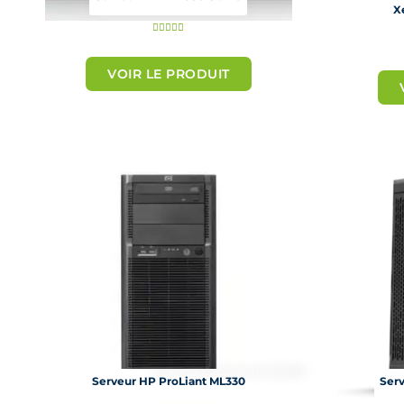
X
N





o
VOIR LE PRODUIT
t
é
5
s
u
r
5
Serveur HP ProLiant ML330
Ser