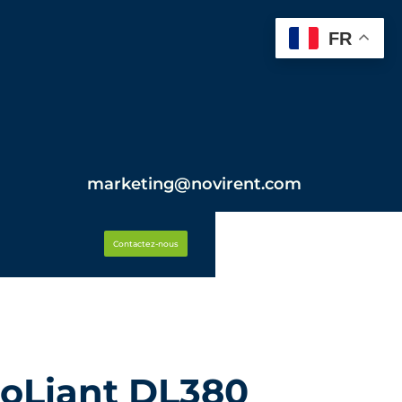
FR
marketing@novirent.com
Contactez-nous
roLiant DL380