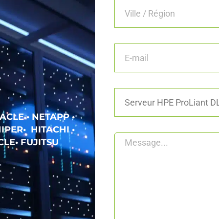
ACLE • NETAPP •
IPER• HITACHI •
LE• FUJITSU