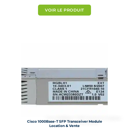
o
t
VOIR LE PRODUIT
é
5
s
u
r
5
Cisco 1000Base-T SFP Transceiver Module
Location & Vente