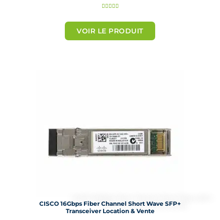
N





o
t
VOIR LE PRODUIT
é
5
s
u
r
5
CISCO 16Gbps Fiber Channel Short Wave SFP+
Transceiver Location & Vente