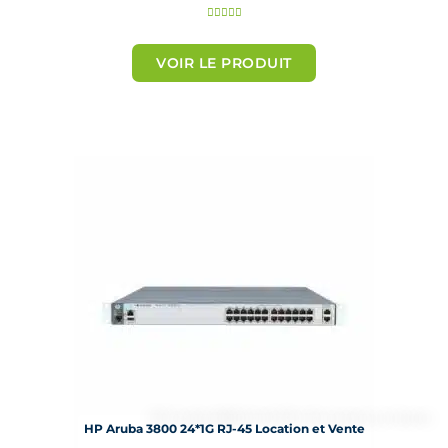
N





o
t
VOIR LE PRODUIT
é
5
s
u
r
5
HP Aruba 3800 24*1G RJ-45 Location et Vente