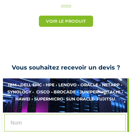
N





o
t
VOIR LE PRODUIT
é
5
s
u
r
5
Vous souhaitez recevoir un devis ?
IBM • DELL EMC • HPE • LENOVO • ORACLE • NETAPP •
SYNOLOGY • CISCO • BROCADE • JUNIPER• HITACHI •
HAWEI • SUPERMICRO• SUN ORACLE• FUJITSU