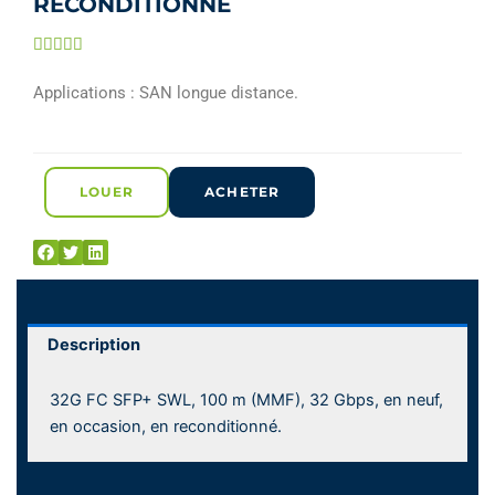
RECONDITIONNE
Noté





5
Applications : SAN longue distance.
sur
5
LOUER
ACHETER
Description
32G FC SFP+ SWL, 100 m (MMF), 32 Gbps, en neuf,
en occasion, en reconditionné.