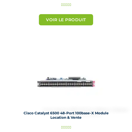
N





o
t
VOIR LE PRODUIT
é
5
s
u
r
5
Cisco Catalyst 6500 48-Port 100base-X Module
Location & Vente
N




