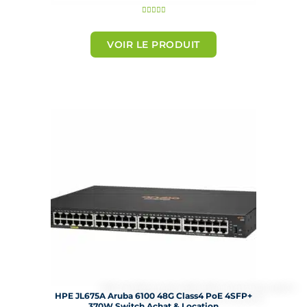
N





o
t
VOIR LE PRODUIT
é
5
s
u
r
5
HPE JL675A Aruba 6100 48G Class4 PoE 4SFP+
370W Switch Achat & Location