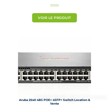
N





o
t
VOIR LE PRODUIT
é
5
s
u
r
5
Aruba 2540 48G POE+ 4SFP+ Switch Location &
Vente