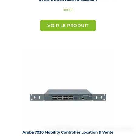
N





o
t
VOIR LE PRODUIT
é
5
s
u
r
5
Aruba 7030 Mobility Controller Location & Vente