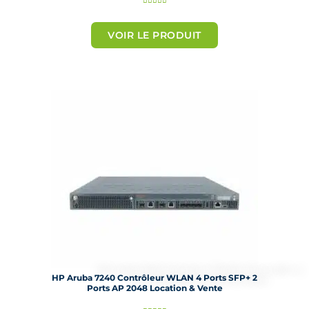
o
t
VOIR LE PRODUIT
é
5
s
u
r
5
HP Aruba 7240 Contrôleur WLAN 4 Ports SFP+ 2
Ports AP 2048 Location & Vente