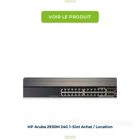
N





o
t
VOIR LE PRODUIT
é
5
s
u
r
5
HP Aruba 2930M 24G 1-Slot Achat / Location
N




