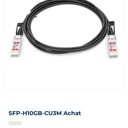
SFP-H10GB-CU3M Achat
Noté




