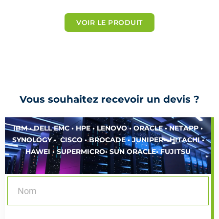
o
t
VOIR LE PRODUIT
é
5
s
u
r
5
Vous souhaitez recevoir un devis ?
IBM • DELL EMC • HPE • LENOVO • ORACLE • NETAPP •
SYNOLOGY • CISCO • BROCADE • JUNIPER• HITACHI •
HAWEI • SUPERMICRO• SUN ORACLE• FUJITSU