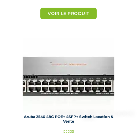
o
t
VOIR LE PRODUIT
é
5
s
u
r
5
Aruba 2540 48G POE+ 4SFP+ Switch Location &
Vente
N




