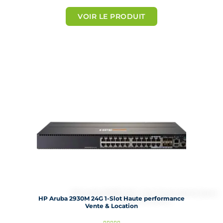
o
t
VOIR LE PRODUIT
é
5
s
u
r
5
HP Aruba 2930M 24G 1-Slot Haute performance
Vente & Location
N




