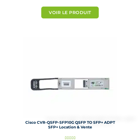
o
t
VOIR LE PRODUIT
é
5
s
u
r
5
Cisco CVR-QSFP-SFP10G QSFP TO SFP+ ADPT
SFP+ Location & Vente
N




