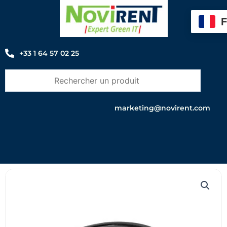
Aller
au
contenu
+33 1 64 57 02 25
marketing@novirent.com