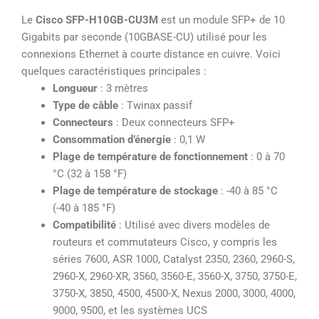
5
Le
Cisco SFP-H10GB-CU3M
est un module SFP+ de 10
sur
Gigabits par seconde (10GBASE-CU) utilisé pour les
5
connexions Ethernet à courte distance en cuivre. Voici
quelques caractéristiques principales :
Longueur
: 3 mètres
Type de câble
: Twinax passif
Connecteurs
: Deux connecteurs SFP+
Consommation d’énergie
: 0,1 W
Plage de température de fonctionnement
: 0 à 70
°C (32 à 158 °F)
Plage de température de stockage
: -40 à 85 °C
(-40 à 185 °F)
Compatibilité
: Utilisé avec divers modèles de
routeurs et commutateurs Cisco, y compris les
séries 7600, ASR 1000, Catalyst 2350, 2360, 2960-S,
2960-X, 2960-XR, 3560, 3560-E, 3560-X, 3750, 3750-E,
3750-X, 3850, 4500, 4500-X, Nexus 2000, 3000, 4000,
9000, 9500, et les systèmes UCS