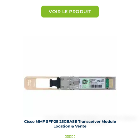
o
t
VOIR LE PRODUIT
é
5
s
u
r
5
Cisco MMF SFP28 25GBASE Transceiver Module
Location & Vente
N




