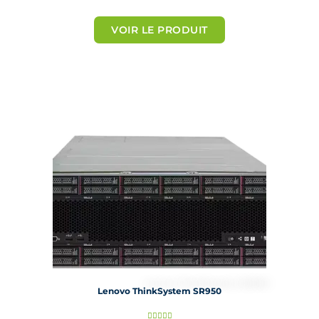
o
t
VOIR LE PRODUIT
é
5
s
u
r
5
Lenovo ThinkSystem SR950
N




