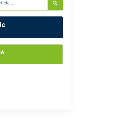
ie
té