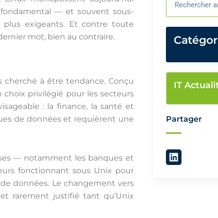
le fondamental — et souvent sous-
plus exigeants. Et contre toute
ernier mot, bien au contraire.
Catégor
amais cherché à être tendance. Conçu
IT Actuali
un choix privilégié pour les secteurs
sageable : la finance, la santé et
iques de données et requièrent une
Partager
L
ises — notamment les banques et
i
veurs fonctionnant sous Unix pour
n
k
es de données. Le changement vers
e
et rarement justifié tant qu’Unix
d
i