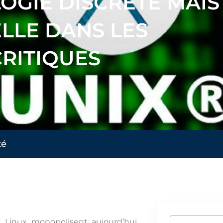
LOGIE DISCRÈTE MAIS
LLE DANS LES
RITIQUES
té
Rechercher
t Linux monopolisent aujourd’hui