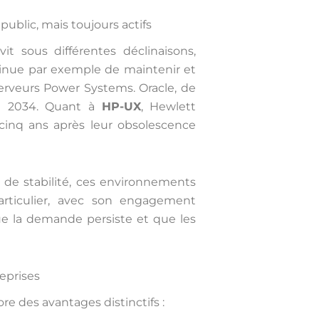
n
ublic, mais toujours actifs
it sous différentes déclinaisons,
inue par exemple de maintenir et
 serveurs Power Systems. Oracle, de
n 2034. Quant à
HP-UX
, Hewlett
 cinq ans après leur obsolescence
de stabilité, ces environnements
articulier, avec son engagement
ue la demande persiste et que les
eprises
re des avantages distinctifs :