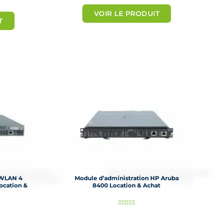
o
VOIR LE PRODUIT
t
T
é
5
s
u
r
5
 WLAN 4
Module d’administration HP Aruba
ocation &
8400 Location & Achat
N





o