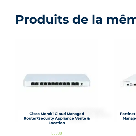
Produits de la mê
Cisco Meraki Cloud Managed
Fortine
Router/Security Appliance Vente &
Manage
Location
N




