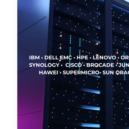
IBM • DELL EMC • HPE • LENOVO • OR
SYNOLOGY • CISCO • BROCADE • JUN
HAWEI • SUPERMICRO• SUN ORAC