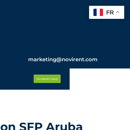
FR
marketing@novirent.com
Contactez-nous
ion SFP Aruba