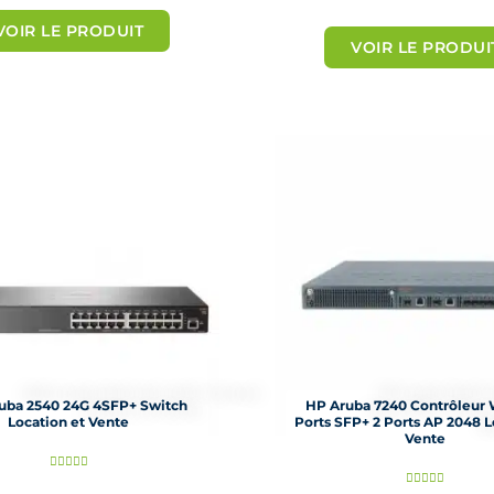
o
o
VOIR LE PRODUIT
t
VOIR LE PRODUI
t
é
é
5
5
s
s
u
u
r
r
5
5
uba 2540 24G 4SFP+ Switch
HP Aruba 7240 Contrôleur
Location et Vente
Ports SFP+ 2 Ports AP 2048 L
Vente
N





N





o