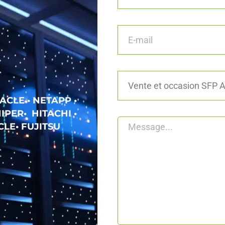
ACLE • NETAPP •
IPER• HITACHI •
LE• FUJITSU