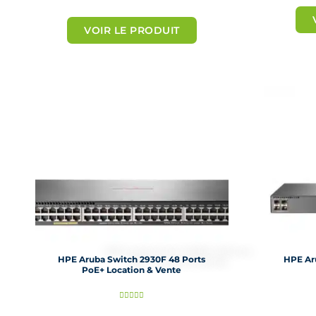
o
VOIR LE PRODUIT
t
é
5
s
u
r
5
HPE Aruba Switch 2930F 48 Ports
HPE Ar
PoE+ Location & Vente
N





o