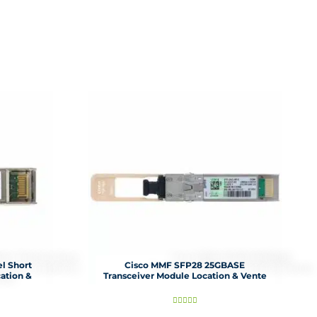
l Short
Cisco MMF SFP28 25GBASE
ation &
Transceiver Module Location & Vente
N




