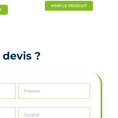
VOIR LE PRODUIT
t
T
é
5
s
u
r
5
 devis ?