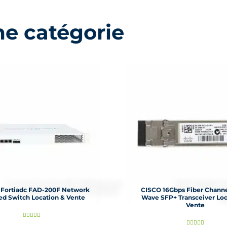
me catégorie
t Fortiadc FAD-200F Network
CISCO 16Gbps Fiber Channe
d Switch Location & Vente
Wave SFP+ Transceiver Loc
Vente
N





N




