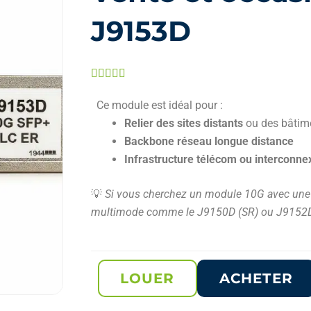
J9153D
Noté





5
Ce module est idéal pour :
sur
Relier des sites distants
ou des bâtime
5
Backbone réseau longue distance
Infrastructure télécom ou interconne
💡
Si vous cherchez un module 10G avec une p
multimode comme le J9150D (SR) ou J9152D
LOUER
ACHETER