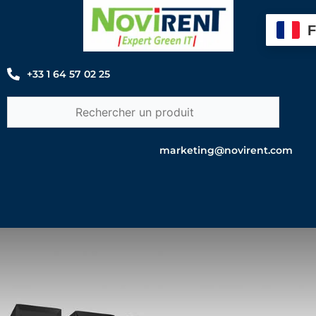
Aller
au
contenu
+33 1 64 57 02 25
marketing@novirent.com