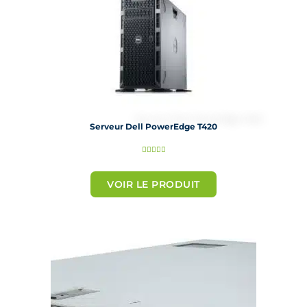
Serveur Dell PowerEdge T420
N





o
t
VOIR LE PRODUIT
é
5
s
u
r
5