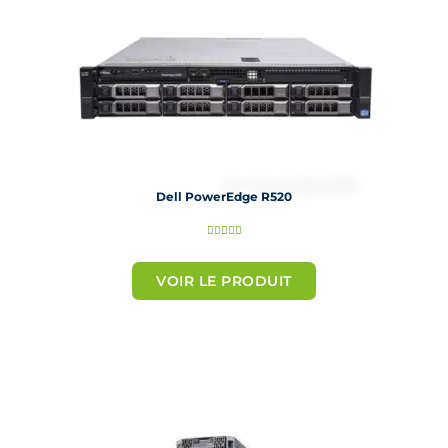
Dell PowerEdge R520
N





o
t
VOIR LE PRODUIT
é
5
s
u
r
5