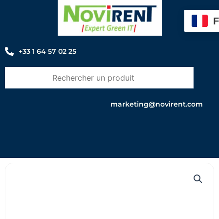
Aller
au
contenu
+33 1 64 57 02 25
marketing@novirent.com