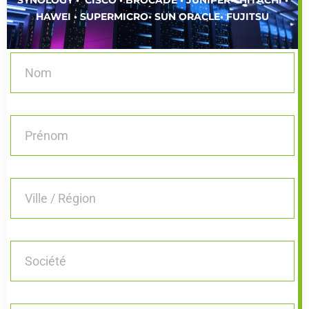
SYNOLOGY • CISCO • BROCADE • JUNIPER• HITACHI •
HAWEI • SUPERMICRO• SUN ORACLE• FUJITSU