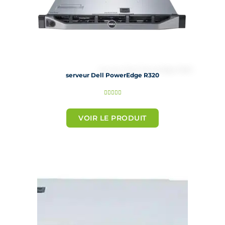
serveur Dell PowerEdge R320
N





o
t
VOIR LE PRODUIT
é
5
s
u
r
5