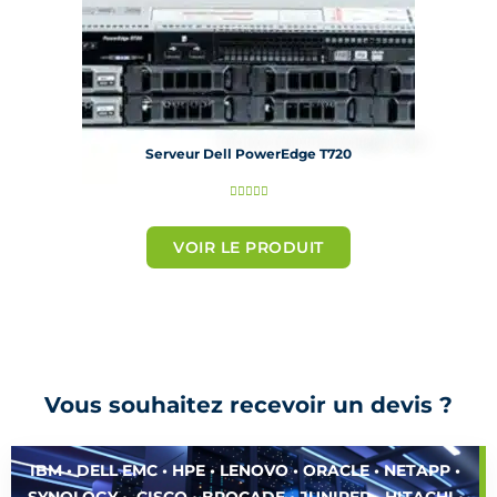
Serveur Dell PowerEdge T720
N





o
t
VOIR LE PRODUIT
é
5
s
u
r
Vous souhaitez recevoir un devis ?
5
IBM • DELL EMC • HPE • LENOVO • ORACLE • NETAPP •