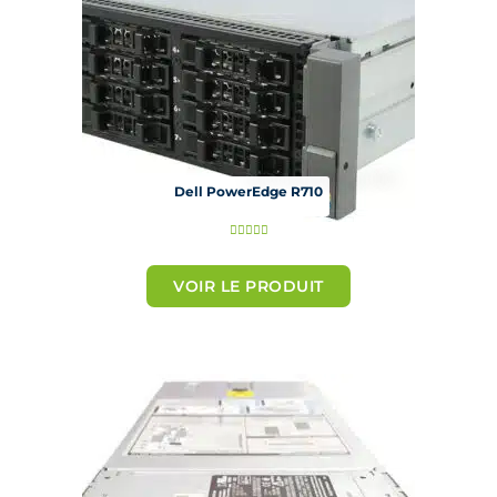
Dell PowerEdge R710
N





o
t
VOIR LE PRODUIT
é
5
s
u
r
5