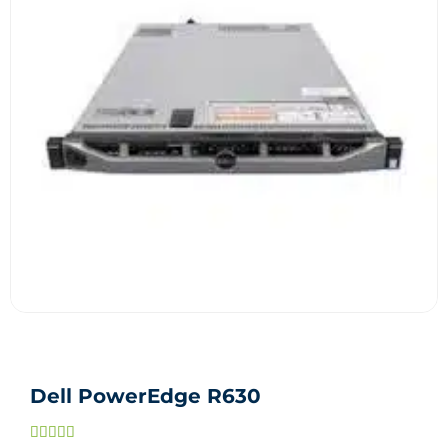
Dell PowerEdge R630
Noté




