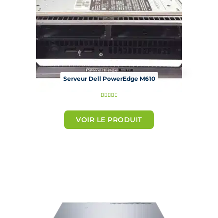
Serveur Dell PowerEdge M610
N





o
t
VOIR LE PRODUIT
é
5
s
u
r
5