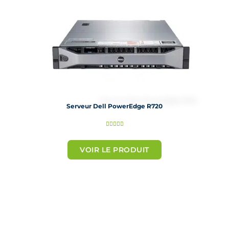
Serveur Dell PowerEdge R720
N





o
t
VOIR LE PRODUIT
é
5
s
u
r
5