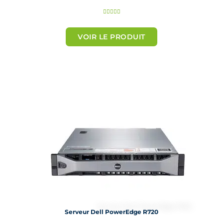
N





o
t
VOIR LE PRODUIT
é
5
s
u
r
5
Serveur Dell PowerEdge R720