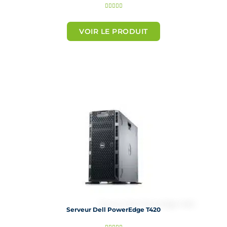
N





o
t
VOIR LE PRODUIT
é
5
s
u
r
5
Serveur Dell PowerEdge T420
N




