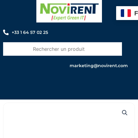
Aller
au
contenu
+33 1 64 57 02 25
marketing@novirent.com