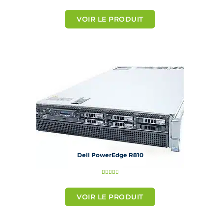
o
t
VOIR LE PRODUIT
é
5
s
u
r
5
Dell PowerEdge R810
N





o
t
VOIR LE PRODUIT
é
5