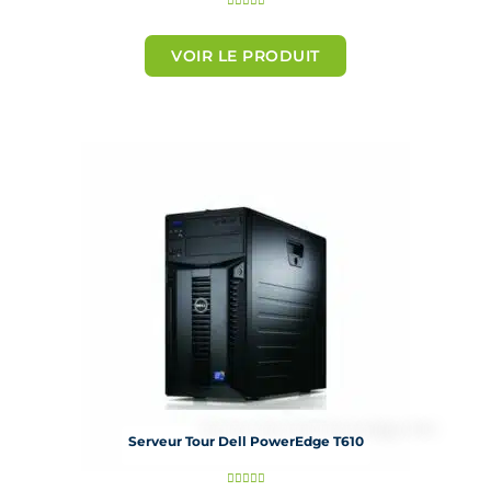
o
t
VOIR LE PRODUIT
é
5
s
u
r
5
Serveur Tour Dell PowerEdge T610
N




