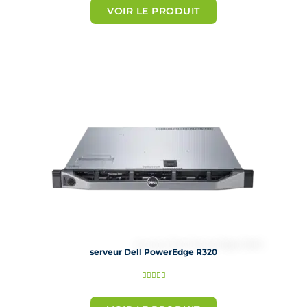
t
VOIR LE PRODUIT
é
5
s
u
r
5
serveur Dell PowerEdge R320
N





o