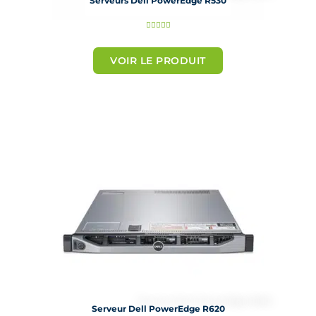
Serveurs Dell PowerEdge R530
N





o
t
VOIR LE PRODUIT
é
5
s
u
r
5
Serveur Dell PowerEdge R620