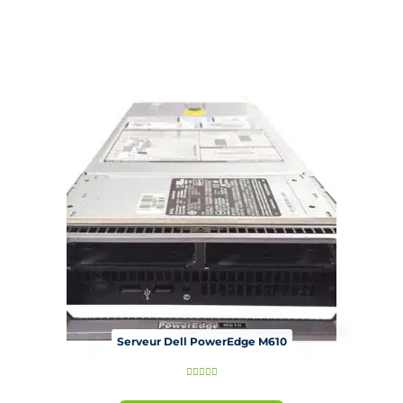
s
u
r
5
Serveur Dell PowerEdge M610
N





o