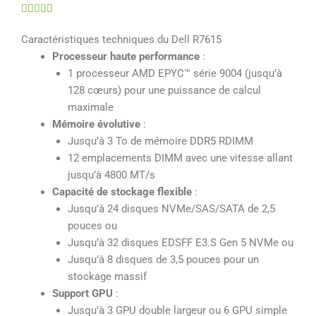
Noté





5
Caractéristiques techniques du Dell R7615
sur
Processeur haute performance
:
5
1 processeur AMD EPYC™ série 9004 (jusqu’à
128 cœurs) pour une puissance de calcul
maximale
Mémoire évolutive
:
Jusqu’à 3 To de mémoire DDR5 RDIMM
12 emplacements DIMM avec une vitesse allant
jusqu’à 4800 MT/s
Capacité de stockage flexible
:
Jusqu’à 24 disques NVMe/SAS/SATA de 2,5
pouces ou
Jusqu’à 32 disques EDSFF E3.S Gen 5 NVMe ou
Jusqu’à 8 disques de 3,5 pouces pour un
stockage massif
Support GPU
:
Jusqu’à 3 GPU double largeur ou 6 GPU simple