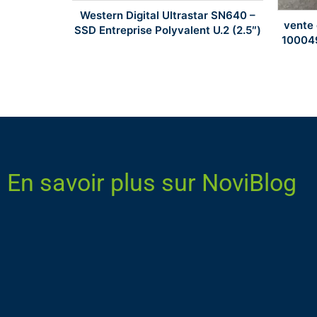
Western Digital Ultrastar SN640 –
– SSD PCIe
vente 
SSD Entreprise Polyvalent U.2 (2.5″)
r Gaming
10004
En savoir plus sur NoviBlog