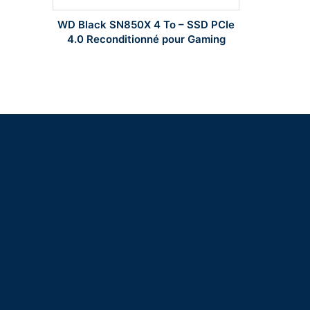
Western D
WD Black SN850X 4 To – SSD PCIe
SSD Entrep
4.0 Reconditionné pour Gaming