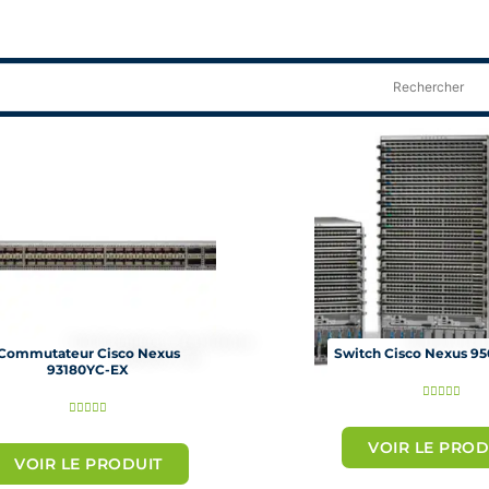
Page
Page
Commutateur Cisco Nexus
Switch Cisco Nexus 95
93180YC-EX
N





N





o
o
VOIR LE PROD
t
VOIR LE PRODUIT
t
é