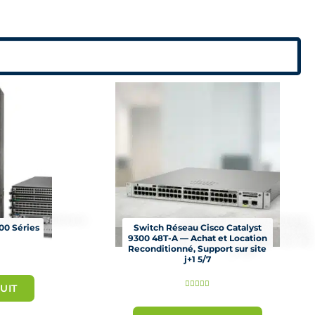
00 Séries
Switch Réseau Cisco Catalyst
9300 48T-A — Achat et Location
Reconditionné, Support sur site
j+1 5/7
N





UIT
o