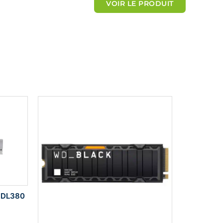
VOIR LE PRODUIT
t
é
5
s
u
r
5
t DL380