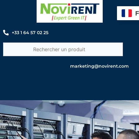
Aller
au
contenu
+33 1 64 57 02 25
marketing@novirent.com