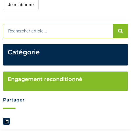
Rechercher
Catégorie
Engagement reconditionné
Partager
L
i
n